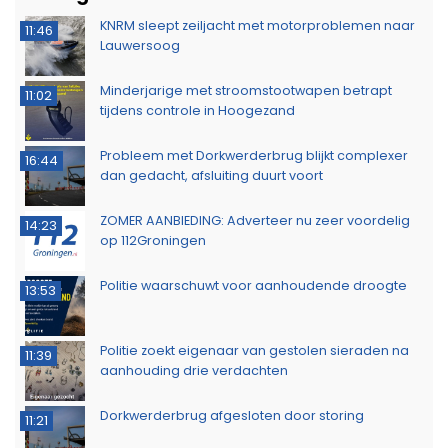
KNRM sleept zeiljacht met motorproblemen naar
11:46
Lauwersoog
Minderjarige met stroomstootwapen betrapt
11:02
tijdens controle in Hoogezand
Probleem met Dorkwerderbrug blijkt complexer
16:44
dan gedacht, afsluiting duurt voort
ZOMER AANBIEDING: Adverteer nu zeer voordelig
14:23
op 112Groningen
Politie waarschuwt voor aanhoudende droogte
13:53
Politie zoekt eigenaar van gestolen sieraden na
11:39
aanhouding drie verdachten
Dorkwerderbrug afgesloten door storing
11:21