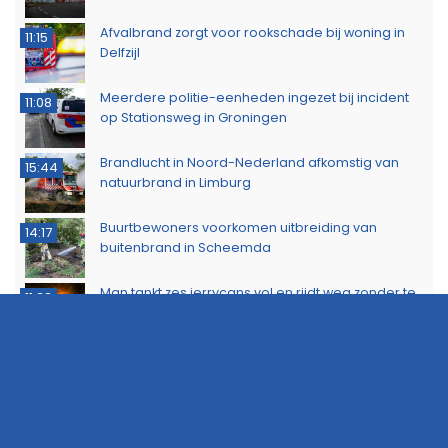
Afvalbrand zorgt voor rookschade bij woning in
11:15
Delfzijl
Meerdere politie-eenheden ingezet bij incident
11:08
op Stationsweg in Groningen
Brandlucht in Noord-Nederland afkomstig van
15:44
natuurbrand in Limburg
Buurtbewoners voorkomen uitbreiding van
14:17
buitenbrand in Scheemda
Man tankt zes jerrycans vol en rijdt weg zonder te
11:32
betalen