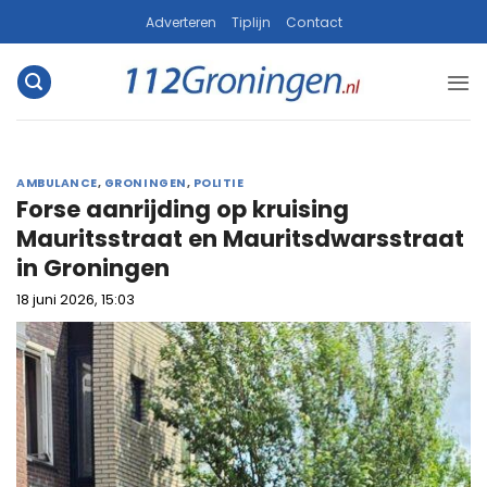
Ga
Adverteren
Tiplijn
Contact
naar
inhoud
AMBULANCE
,
GRONINGEN
,
POLITIE
Forse aanrijding op kruising
Mauritsstraat en Mauritsdwarsstraat
in Groningen
18 juni 2026, 15:03