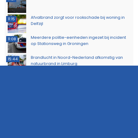
Afvalbrand zorgt voor rookschade bij woning in
11:15
Delfzijl
Meerdere politie-eenheden ingezet bij incident
11:08
op Stationsweg in Groningen
Brandlucht in Noord-Nederland afkomstig van
15:44
natuurbrand in Limburg