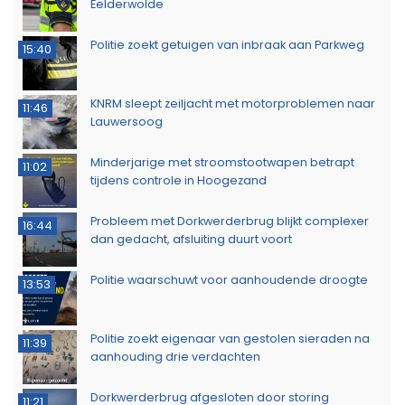
Eelderwolde
Politie zoekt getuigen van inbraak aan Parkweg
15:40
KNRM sleept zeiljacht met motorproblemen naar
11:46
Lauwersoog
Minderjarige met stroomstootwapen betrapt
11:02
tijdens controle in Hoogezand
Probleem met Dorkwerderbrug blijkt complexer
16:44
dan gedacht, afsluiting duurt voort
Politie waarschuwt voor aanhoudende droogte
13:53
Politie zoekt eigenaar van gestolen sieraden na
11:39
aanhouding drie verdachten
Dorkwerderbrug afgesloten door storing
11:21