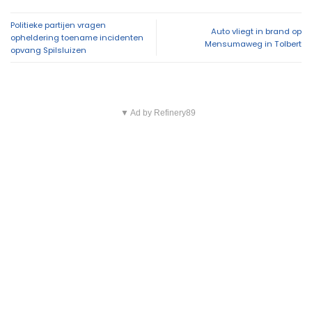
Politieke partijen vragen
Auto vliegt in brand op
opheldering toename incidenten
Mensumaweg in Tolbert
opvang Spilsluizen
▼ Ad by Refinery89