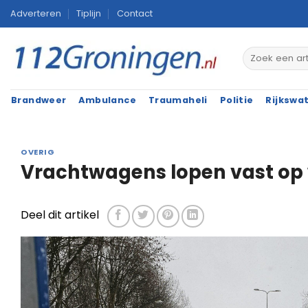
Ga
Adverteren
Tiplijn
Contact
naar
inhoud
Brandweer
Ambulance
Traumaheli
Politie
Rijkswa
OVERIG
Vrachtwagens lopen vast op 
Deel dit artikel