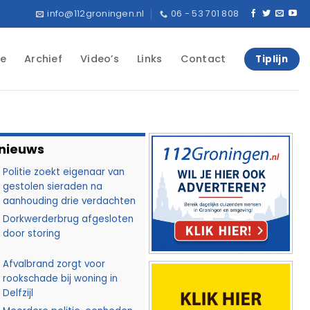
info@112groningen.nl
06 - 53 701 808
e
Archief
Video’s
Links
Contact
Tiplijn
 nieuws
Politie zoekt eigenaar van
gestolen sieraden na
aanhouding drie verdachten
Dorkwerderbrug afgesloten
door storing
Afvalbrand zorgt voor
rookschade bij woning in
Delfzijl