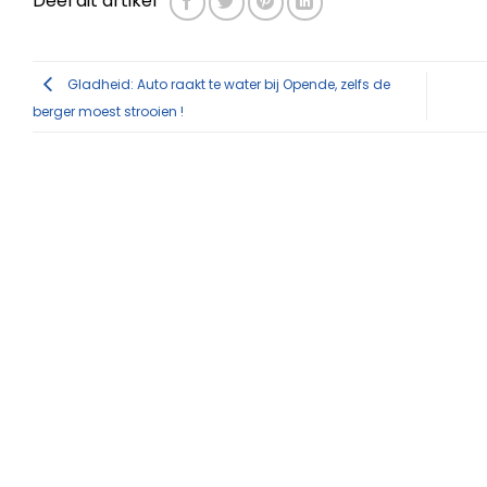
Deel dit artikel
Gladheid: Auto raakt te water bij Opende, zelfs de
berger moest strooien !