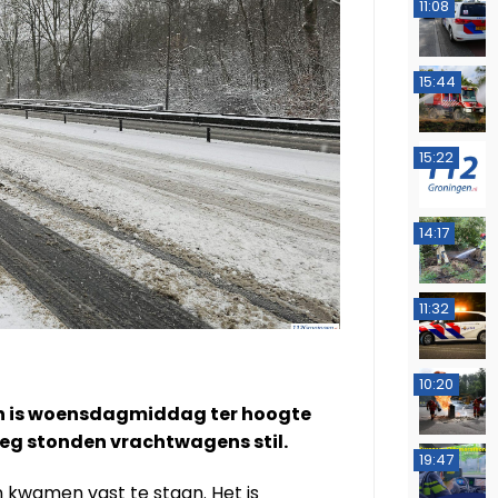
11:08
15:44
15:22
14:17
11:32
10:20
en is woensdagmiddag ter hoogte
weg stonden vrachtwagens stil.
19:47
 kwamen vast te staan. Het is