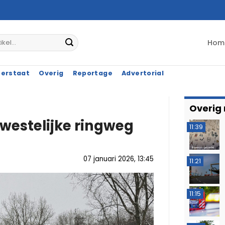
Hom
terstaat
Overig
Reportage
Advertorial
Overig
westelijke ringweg
11:39
07 januari 2026, 13:45
11:21
11:15