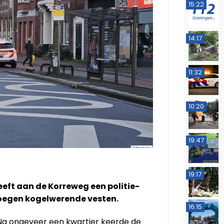
15:22
14:17
11:32
10:20
19:47
19:17
ft aan de Korreweg een politie-
oegen kogelwerende vesten.
16:15
 Na ongeveer een kwartier keerde de