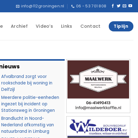
info@112groningen.nl
06 - 53 701 808
e
Archief
Video’s
Links
Contact
Tiplijn
 nieuws
Afvalbrand zorgt voor
rookschade bij woning in
Delfzijl
Meerdere politie-eenheden
ingezet bij incident op
Stationsweg in Groningen
Brandlucht in Noord-
Nederland afkomstig van
natuurbrand in Limburg