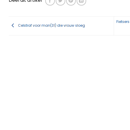
Deel dit artikel
Fietser
Celstraf voor man(31) die vrouw sloeg