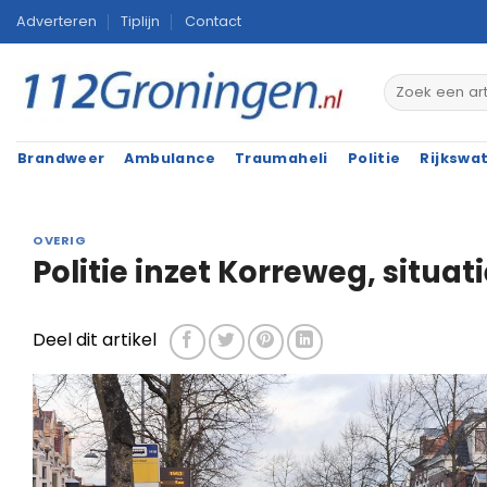
Ga
Adverteren
Tiplijn
Contact
naar
inhoud
Brandweer
Ambulance
Traumaheli
Politie
Rijkswa
OVERIG
Politie inzet Korreweg, situat
Deel dit artikel