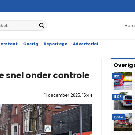
Hom
terstaat
Overig
Reportage
Advertorial
Overig
ie snel onder controle
11:15
11 december 2025, 15:44
11:08
15:44