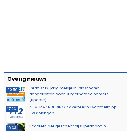
Overig nieuws
Vermist 13-jarig meisje in Winschoten
20:50
aangetroffen door Burgernetdeelnemers
(Update)
ZOMER AANBIEDING: Adverteer nu voordelig op
17:23
112Groningen
Scooterrijder geschept bij supermarkt in
16:33