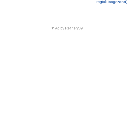
regio(Hoogezand)
▼ Ad by Refinery89