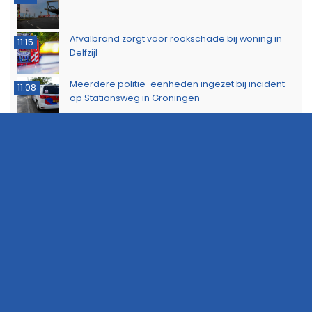
Afvalbrand zorgt voor rookschade bij woning in
11:15
Delfzijl
Meerdere politie-eenheden ingezet bij incident
11:08
op Stationsweg in Groningen