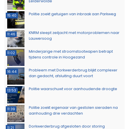
Eelderwolde
Politie zoekt getuigen van inbraak aan Parkweg
15:40
KNRM sleept zeiljacht met motorproblemen naar
11:46
Lauwersoog
Minderjarige met stroomstootwapen betrapt
11:02
tijdens controle in Hoogezand
Probleem met Dorkwerderbrug blijkt complexer
16:44
dan gedacht, afsluiting duurt voort
Politie waarschuwt voor aanhoudende droogte
13:53
Politie zoekt eigenaar van gestolen sieraden na
11:39
aanhouding drie verdachten
Dorkwerderbrug afgesloten door storing
11:21