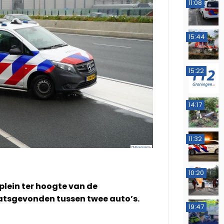
11:08
15:44
15:22
14:17
11:32
10:20
lein ter hoogte van de
atsgevonden tussen twee auto’s.
19:47