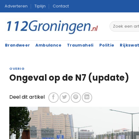
Ga
Adverteren
Tiplijn
Contact
naar
inhoud
Brandweer
Ambulance
Traumaheli
Politie
Rijkswa
OVERIG
Ongeval op de N7 (update)
Deel dit artikel