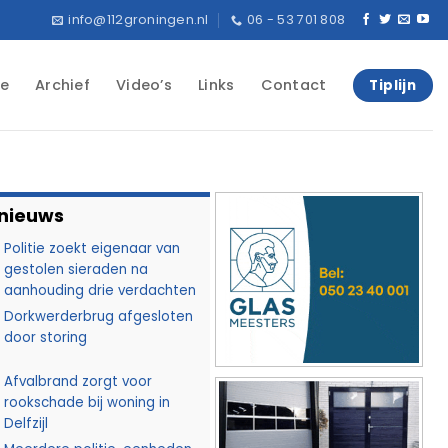
info@112groningen.nl
06 - 53 701 808
e
Archief
Video’s
Links
Contact
Tiplijn
 nieuws
Politie zoekt eigenaar van
gestolen sieraden na
aanhouding drie verdachten
Dorkwerderbrug afgesloten
door storing
Afvalbrand zorgt voor
rookschade bij woning in
Delfzijl