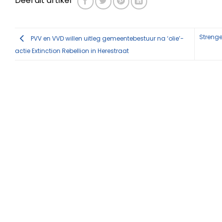
Deel dit artikel
Strenge
PVV en VVD willen uitleg gemeentebestuur na ‘olie’-
actie Extinction Rebellion in Herestraat