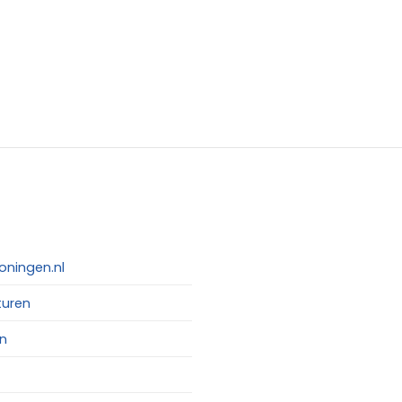
oningen.nl
turen
n