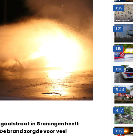
11:39
11:21
11:15
11:08
15:44
14:17
gaalstraat in Groningen heeft
e brand zorgde voor veel
11:32