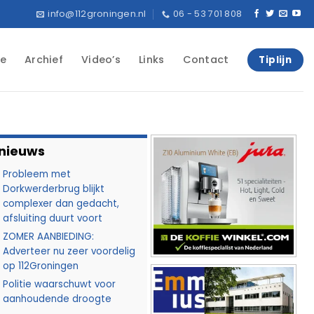
info@112groningen.nl
06 - 53 701 808
e
Archief
Video’s
Links
Contact
Tiplijn
 nieuws
Probleem met
Dorkwerderbrug blijkt
complexer dan gedacht,
afsluiting duurt voort
ZOMER AANBIEDING:
Adverteer nu zeer voordelig
op 112Groningen
Politie waarschuwt voor
aanhoudende droogte