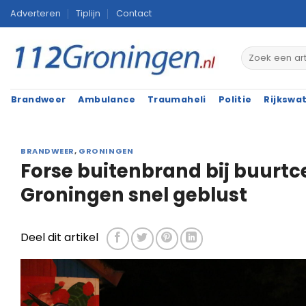
Ga
Adverteren
Tiplijn
Contact
naar
inhoud
Brandweer
Ambulance
Traumaheli
Politie
Rijkswa
BRANDWEER
,
GRONINGEN
Forse buitenbrand bij buurtc
Groningen snel geblust
Deel dit artikel