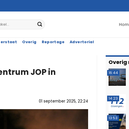
Hom
terstaat
Overig
Reportage
Advertorial
Overig
entrum JOP in
16:44
14:23
01 september 2025, 22:24
13:53