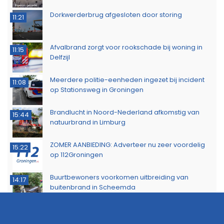
Dorkwerderbrug afgesloten door storing
11:21
Afvalbrand zorgt voor rookschade bij woning in
11:15
Delfzijl
Meerdere politie-eenheden ingezet bij incident
11:08
op Stationsweg in Groningen
Brandlucht in Noord-Nederland afkomstig van
15:44
natuurbrand in Limburg
ZOMER AANBIEDING: Adverteer nu zeer voordelig
15:22
op 112Groningen
Buurtbewoners voorkomen uitbreiding van
14:17
buitenbrand in Scheemda
Man tankt zes jerrycans vol en rijdt weg zonder te
11:32
betalen