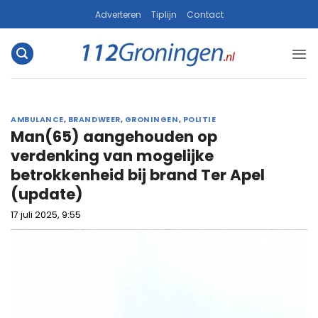
Ga
Adverteren
Tiplijn
Contact
naar
inhoud
AMBULANCE
,
BRANDWEER
,
GRONINGEN
,
POLITIE
Man(65) aangehouden op
verdenking van mogelijke
betrokkenheid bij brand Ter Apel
(update)
17 juli 2025, 9:55