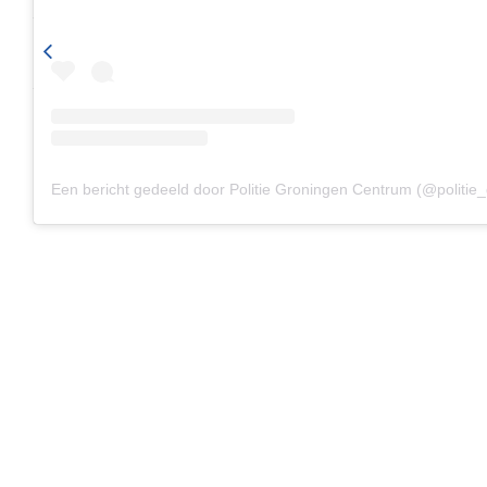
Jeugd
DSI valt woning binnen in Winschoten, één arrestatie