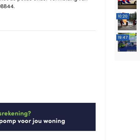
08844.
10:20
19:47