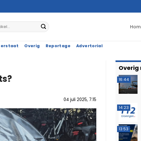
Hom
terstaat
Overig
Reportage
Advertorial
Overig
ts?
16:44
04 juli 2025, 7:15
14:23
13:53