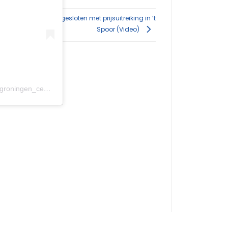
veiligheidsdag afgesloten met prijsuitreiking in ’t
Spoor (Video)
Een bericht gedeeld door Politie Groningen Centrum (@politie_groningen_centrum)