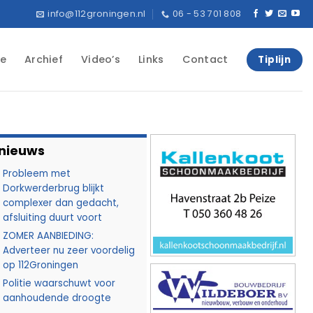
info@112groningen.nl
06 - 53 701 808
e
Archief
Video’s
Links
Contact
Tiplijn
 nieuws
Probleem met
Dorkwerderbrug blijkt
complexer dan gedacht,
afsluiting duurt voort
ZOMER AANBIEDING:
Adverteer nu zeer voordelig
op 112Groningen
Politie waarschuwt voor
aanhoudende droogte