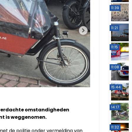
11:39
11:21
11:15
11:08
15:44
14:17
er verdachte omstandigheden
ent is weggenomen.
11:32
met de politie onder vermelding van