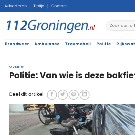
Ga
Adverteren
Tiplijn
Contact
naar
inhoud
Brandweer
Ambulance
Traumaheli
Politie
Rijkswa
OVERIG
Politie: Van wie is deze bakfie
Deel dit artikel