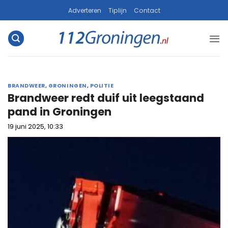
Ga
Adverteren
Tiplijn
Contact
naar
inhoud
BRANDWEER
,
GRONINGEN
,
POLITIE
Brandweer redt duif uit leegstaand
pand in Groningen
19 juni 2025, 10:33