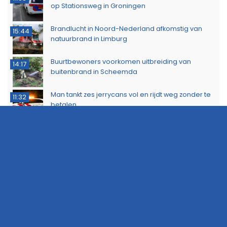
op Stationsweg in Groningen
Brandlucht in Noord-Nederland afkomstig van
15:44
natuurbrand in Limburg
Buurtbewoners voorkomen uitbreiding van
14:17
buitenbrand in Scheemda
Man tankt zes jerrycans vol en rijdt weg zonder te
11:32
betalen
Ontdek het werk van de brandweer tijdens open
10:20
dag in Leek
Extra snelheidscontroles tijdens Europese
19:47
Flitsmarathon