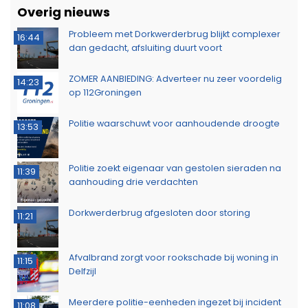
Overig nieuws
Probleem met Dorkwerderbrug blijkt complexer
16:44
dan gedacht, afsluiting duurt voort
ZOMER AANBIEDING: Adverteer nu zeer voordelig
14:23
op 112Groningen
Politie waarschuwt voor aanhoudende droogte
13:53
Politie zoekt eigenaar van gestolen sieraden na
11:39
aanhouding drie verdachten
Dorkwerderbrug afgesloten door storing
11:21
Afvalbrand zorgt voor rookschade bij woning in
11:15
Delfzijl
Meerdere politie-eenheden ingezet bij incident
11:08