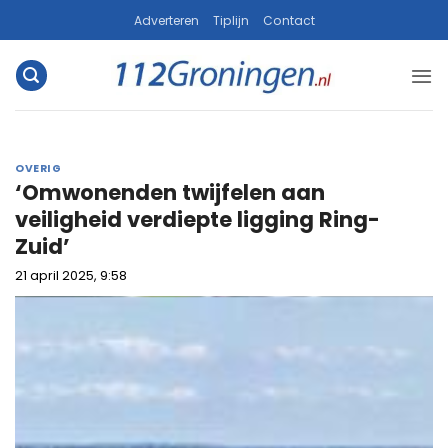
Ga
Adverteren
Tiplijn
Contact
naar
inhoud
OVERIG
‘Omwonenden twijfelen aan
veiligheid verdiepte ligging Ring-
Zuid’
21 april 2025, 9:58