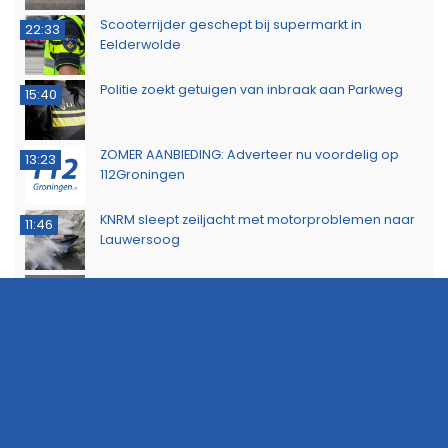
Scooterrijder geschept bij supermarkt in
22:33
Eelderwolde
Politie zoekt getuigen van inbraak aan Parkweg
15:40
ZOMER AANBIEDING: Adverteer nu voordelig op
13:23
112Groningen
KNRM sleept zeiljacht met motorproblemen naar
11:46
Lauwersoog
Minderjarige met stroomstootwapen betrapt
11:02
tijdens controle in Hoogezand
Probleem met Dorkwerderbrug blijkt complexer
16:44
dan gedacht, afsluiting duurt voort
Politie waarschuwt voor aanhoudende droogte
13:53