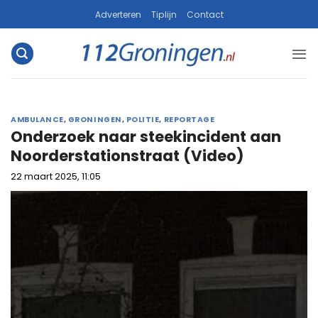
Ga
Adverteren
Tiplijn
Contact
naar
inhoud
AMBULANCE
,
GRONINGEN
,
POLITIE
,
REPORTAGE
Onderzoek naar steekincident aan
Noorderstationstraat (Video)
22 maart 2025, 11:05