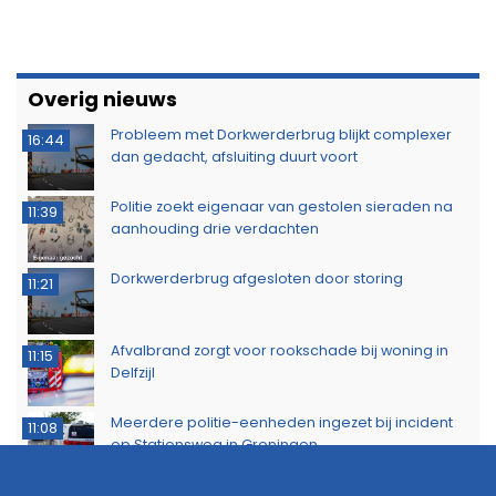
Overig nieuws
Probleem met Dorkwerderbrug blijkt complexer
16:44
dan gedacht, afsluiting duurt voort
Politie zoekt eigenaar van gestolen sieraden na
11:39
aanhouding drie verdachten
Dorkwerderbrug afgesloten door storing
11:21
Afvalbrand zorgt voor rookschade bij woning in
11:15
Delfzijl
Meerdere politie-eenheden ingezet bij incident
11:08
op Stationsweg in Groningen
Brandlucht in Noord-Nederland afkomstig van