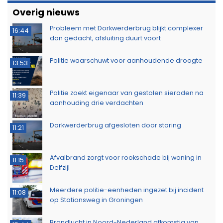
Overig nieuws
Probleem met Dorkwerderbrug blijkt complexer
16:44
dan gedacht, afsluiting duurt voort
Politie waarschuwt voor aanhoudende droogte
13:53
Politie zoekt eigenaar van gestolen sieraden na
11:39
aanhouding drie verdachten
Dorkwerderbrug afgesloten door storing
11:21
Afvalbrand zorgt voor rookschade bij woning in
11:15
Delfzijl
Meerdere politie-eenheden ingezet bij incident
11:08
op Stationsweg in Groningen
Brandlucht in Noord-Nederland afkomstig van