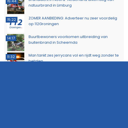
15:44
natuurbrand in Limburg
ZOMER AANBIEDING: Adverteer nu zeer voordelig
15:22
op 112Groningen
Buurtbewoners voorkomen uitbreiding van
14:17
buitenbrand in Scheemda
Man tankt zes jerrycans vol en rijdt weg zonder te
11:32
betalen
Ontdek het werk van de brandweer tijdens open
10:20
dag in Leek
Extra snelheidscontroles tijdens Europese
19:47
Flitsmarathon