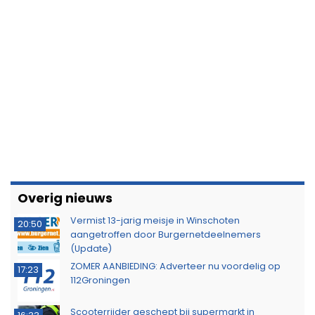
Overig nieuws
Vermist 13-jarig meisje in Winschoten
20:50
aangetroffen door Burgernetdeelnemers
(Update)
ZOMER AANBIEDING: Adverteer nu voordelig op
17:23
112Groningen
Scooterrijder geschept bij supermarkt in