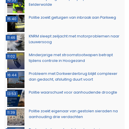
16:33
Eelderwolde
Politie zoekt getuigen van inbraak aan Parkweg
15:40
KNRM sleept zeiljacht met motorproblemen naar
11:46
Lauwersoog
Minderjarige met stroomstootwapen betrapt
11:02
tijdens controle in Hoogezand
Probleem met Dorkwerderbrug blijkt complexer
16:44
dan gedacht, afsluiting duurt voort
Politie waarschuwt voor aanhoudende droogte
13:53
Politie zoekt eigenaar van gestolen sieraden na
11:39
aanhouding drie verdachten