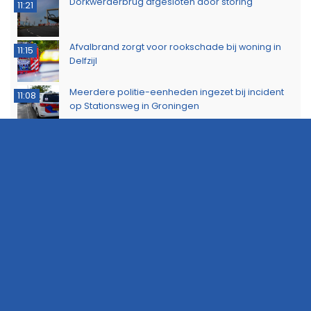
Dorkwerderbrug afgesloten door storing
11:21
Afvalbrand zorgt voor rookschade bij woning in
11:15
Delfzijl
Meerdere politie-eenheden ingezet bij incident
11:08
op Stationsweg in Groningen