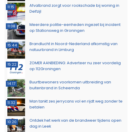
Afvalbrand zorgt voor rookschade bij woning in
11:15
Delfzijl
Meerdere politie-eenheden ingezet bij incident
11:08
op Stationsweg in Groningen
Brandlucht in Noord-Nederland afkomstig van
15:44
natuurbrand in Limburg
ZOMER AANBIEDING: Adverteer nu zeer voordelig
15:22
op 112Groningen
Buurtbewoners voorkomen uitbreiding van
14:17
buitenbrand in Scheemda
Man tankt zes jerrycans vol en rijdt weg zonder te
11:32
betalen
Ontdek het werk van de brandweer tijdens open
10:20
dag in Leek