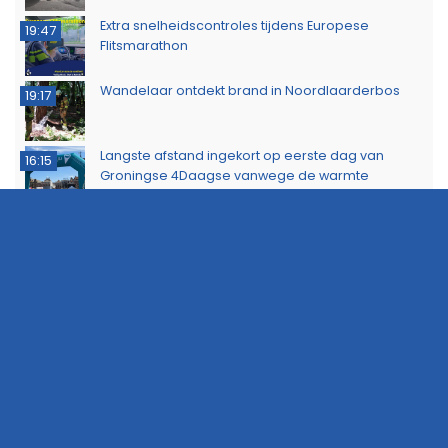
Extra snelheidscontroles tijdens Europese
19:47
Flitsmarathon
Wandelaar ontdekt brand in Noordlaarderbos
19:17
Langste afstand ingekort op eerste dag van
16:15
Groningse 4Daagse vanwege de warmte