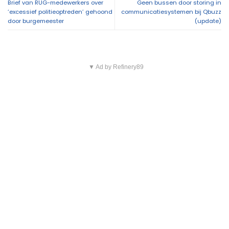
Brief van RUG-medewerkers over
Geen bussen door storing in
‘excessief politieoptreden’ gehoond
communicatiesystemen bij Qbuzz
door burgemeester
(update)
▼ Ad by Refinery89