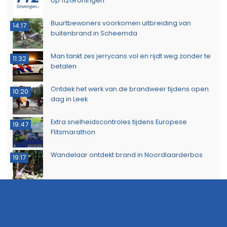
op 112Groningen
Buurtbewoners voorkomen uitbreiding van
14:17
buitenbrand in Scheemda
Man tankt zes jerrycans vol en rijdt weg zonder te
11:32
betalen
Ontdek het werk van de brandweer tijdens open
10:20
dag in Leek
Extra snelheidscontroles tijdens Europese
19:47
Flitsmarathon
Wandelaar ontdekt brand in Noordlaarderbos
19:17
Langste afstand ingekort op eerste dag van
16:15
Groningse 4Daagse vanwege de warmte