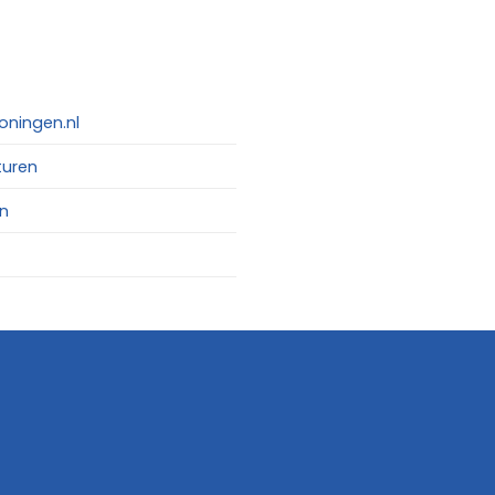
oningen.nl
turen
n
Website:
Osinga ICT