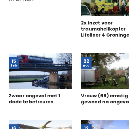
2x inzet voor
traumahelikopter
Lifeliner 4 Groning
15
22
feb
nov
Zwaar ongeval met 1
Vrouw (68) ernstig
dode te betreuren
gewond na ongeva
16
12