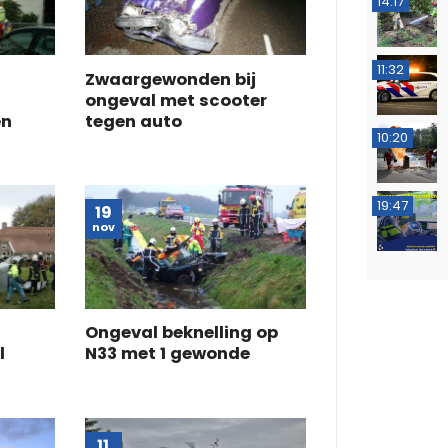
14:17
11:32
Zwaargewonden bij
ongeval met scooter
en
tegen auto
10:20
19:47
19
nov
Ongeval beknelling op
l
N33 met 1 gewonde
11