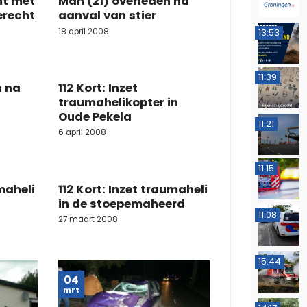
mt met
Man (21) overleden na
erecht
aanval van stier
18 april 2008
13:53
11:39
n na
112 Kort: Inzet
traumahelikopter in
Oude Pekela
11:21
6 april 2008
11:15
umaheli
112 Kort: Inzet traumaheli
in de stoepemaheerd
11:08
27 maart 2008
15:44
04
mrt