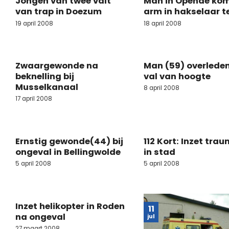
Jongen van twee valt
Man in Opende ko
van trap in Doezum
arm in hakselaar t
19 april 2008
18 april 2008
Zwaargewonde na
Man (59) overlede
beknelling bij
val van hoogte
Musselkanaal
8 april 2008
17 april 2008
Ernstig gewonde(44) bij
112 Kort: Inzet tra
ongeval in Bellingwolde
in stad
5 april 2008
5 april 2008
Inzet helikopter in Roden
11
na ongeval
jul
27 maart 2008