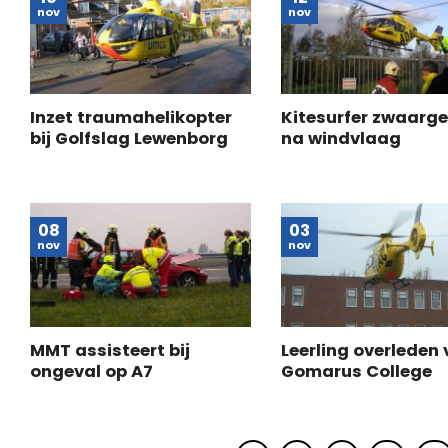
nov
nov
Inzet traumahelikopter
Kitesurfer zwaarg
bij Golfslag Lewenborg
na windvlaag
08
03
nov
nov
MMT assisteert bij
Leerling overleden
ongeval op A7
Gomarus College