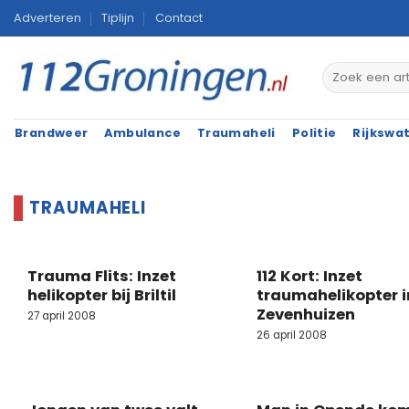
Ga
Adverteren
Tiplijn
Contact
naar
inhoud
Brandweer
Ambulance
Traumaheli
Politie
Rijkswa
Trauma Flits: Inzet
112 Kort: Inzet
helikopter bij Briltil
traumahelikopter i
Zevenhuizen
27 april 2008
26 april 2008