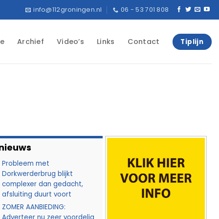
info@112groningen.nl
06 - 53 701 808
e
Archief
Video’s
Links
Contact
Tiplijn
 nieuws
Probleem met
Dorkwerderbrug blijkt
complexer dan gedacht,
afsluiting duurt voort
ZOMER AANBIEDING:
Adverteer nu zeer voordelig