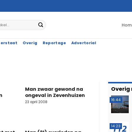
Hom
terstaat
Overig
Reportage
Advertorial
Overig
Man zwaar gewond na
n
ongeval in Zevenhuizen
16:44
23 april 2008
14:23