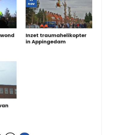
nov
ewond
Inzet traumahelikopter
in Appingedam
 van