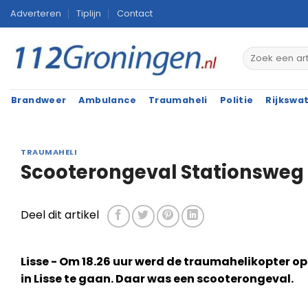
Ga
Adverteren
Tiplijn
Contact
naar
inhoud
Brandweer
Ambulance
Traumaheli
Politie
Rijkswa
TRAUMAHELI
Scooterongeval Stationsweg 
Deel dit artikel
Lisse - Om 18.26 uur werd de traumahelikopter 
in Lisse te gaan. Daar was een scooterongeval.