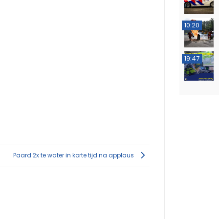
10:20
19:47
Paard 2x te water in korte tijd na applaus