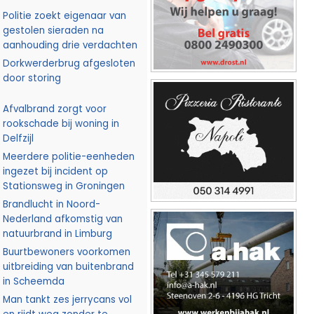
Politie zoekt eigenaar van
gestolen sieraden na
aanhouding drie verdachten
Dorkwerderbrug afgesloten
door storing
Afvalbrand zorgt voor
rookschade bij woning in
Delfzijl
Meerdere politie-eenheden
ingezet bij incident op
Stationsweg in Groningen
Brandlucht in Noord-
Nederland afkomstig van
natuurbrand in Limburg
Buurtbewoners voorkomen
uitbreiding van buitenbrand
in Scheemda
Man tankt zes jerrycans vol