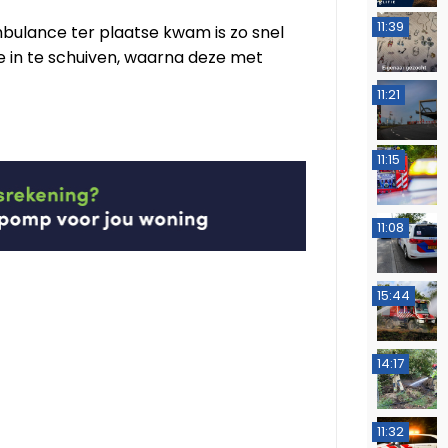
11:39
mbulance ter plaatse kwam is zo snel
 in te schuiven, waarna deze met
11:21
11:15
11:08
15:44
14:17
11:32