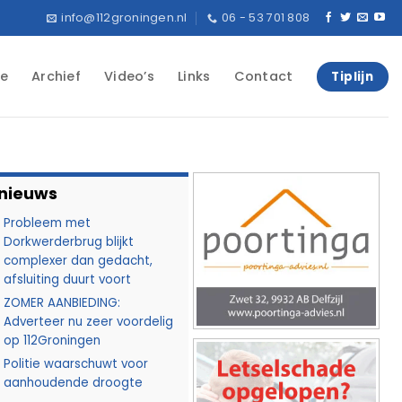
info@112groningen.nl
06 - 53 701 808
e
Archief
Video’s
Links
Contact
Tiplijn
 nieuws
Probleem met
Dorkwerderbrug blijkt
complexer dan gedacht,
afsluiting duurt voort
ZOMER AANBIEDING:
Adverteer nu zeer voordelig
op 112Groningen
Politie waarschuwt voor
aanhoudende droogte