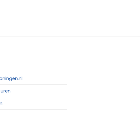
oningen.nl
turen
n