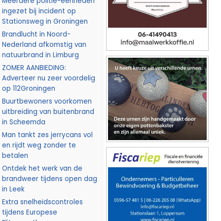
Meerdere politie-eenheden
ingezet bij incident op
Stationsweg in Groningen
Brandlucht in Noord-
Nederland afkomstig van
natuurbrand in Limburg
ZOMER AANBIEDING:
Adverteer nu zeer voordelig
op 112Groningen
Buurtbewoners voorkomen
uitbreiding van buitenbrand
in Scheemda
Man tankt zes jerrycans vol
en rijdt weg zonder te
betalen
Ontdek het werk van de
brandweer tijdens open dag
in Leek
Extra snelheidscontroles
tijdens Europese