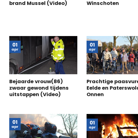
brand Mussel (Video)
Winschoten
01
01
apr
apr
Bejaarde vrouw(86)
Prachtige paasvur
zwaar gewond tijdens
Eelde en Paterswol
uitstappen (Video)
Onnen
01
01
apr
apr