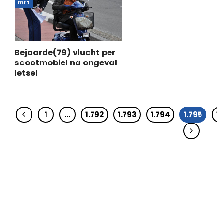
mrt
Bejaarde(79) vlucht per
scootmobiel na ongeval
letsel
1
…
1.792
1.793
1.794
1.795