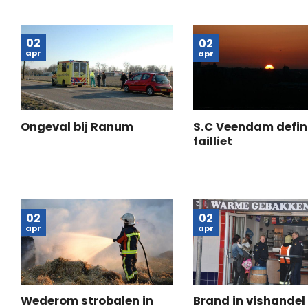
02
02
apr
apr
Ongeval bij Ranum
S.C Veendam defini
failliet
02
02
apr
apr
Wederom strobalen in
Brand in vishandel