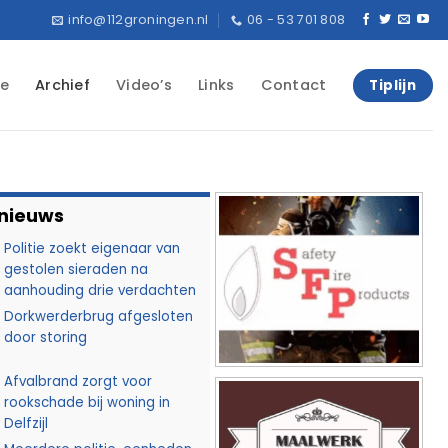
info@112groningen.nl
06 - 53 701 808
e
Archief
Video’s
Links
Contact
Tiplijn
 nieuws
Politie zoekt eigenaar van
gestolen sieraden na
aanhouding drie verdachten
Dorkwerderbrug afgesloten
door storing
Afvalbrand zorgt voor
rookschade bij woning in
Delfzijl