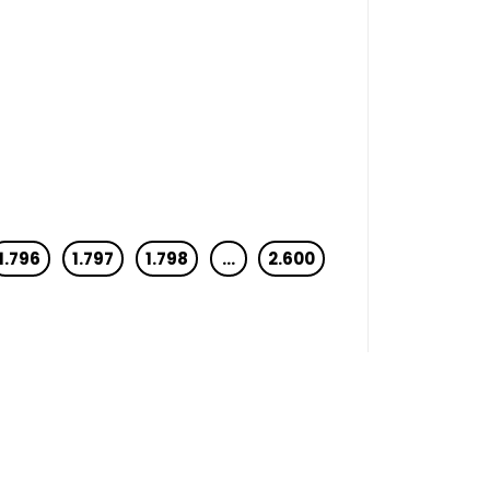
1.796
1.797
1.798
…
2.600