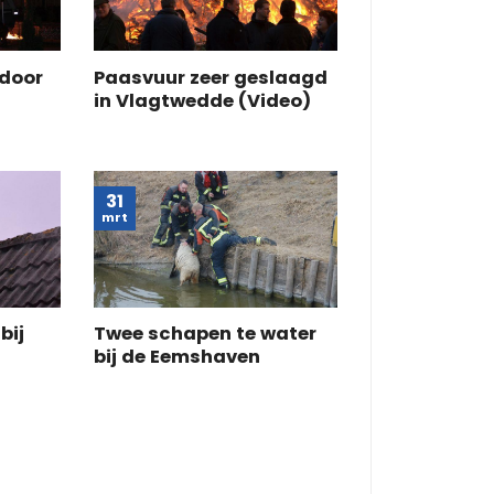
 door
Paasvuur zeer geslaagd
in Vlagtwedde (Video)
31
mrt
bij
Twee schapen te water
bij de Eemshaven