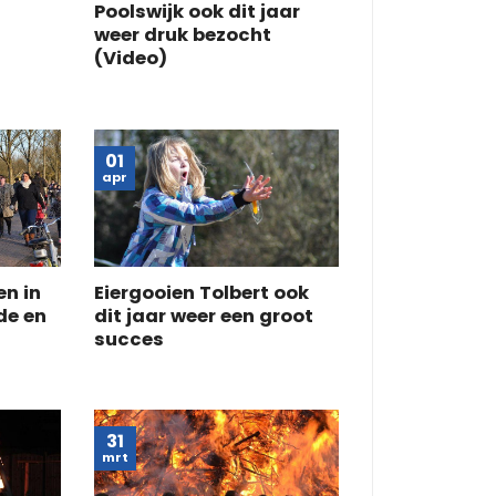
Poolswijk ook dit jaar
weer druk bezocht
(Video)
01
apr
en in
Eiergooien Tolbert ook
de en
dit jaar weer een groot
succes
31
mrt