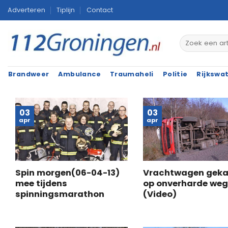
Ga
Adverteren
Tiplijn
Contact
naar
inhoud
Brandweer
Ambulance
Traumaheli
Politie
Rijkswa
03
03
apr
apr
Spin morgen(06-04-13)
Vrachtwagen geka
mee tijdens
op onverharde we
spinningsmarathon
(Video)