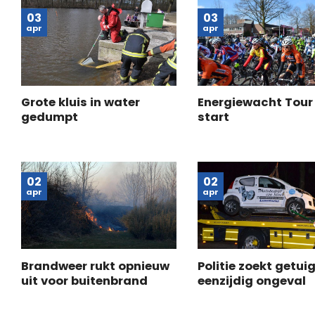
03
03
apr
apr
Grote kluis in water
Energiewacht Tour
gedumpt
start
02
02
apr
apr
Brandweer rukt opnieuw
Politie zoekt getui
uit voor buitenbrand
eenzijdig ongeval