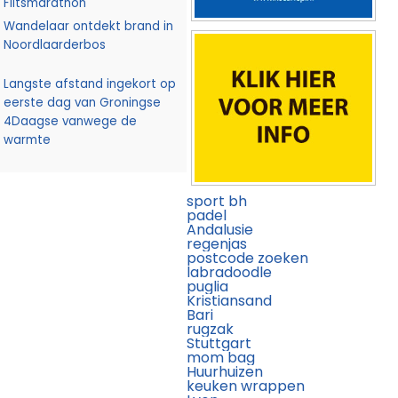
Flitsmarathon
Wandelaar ontdekt brand in
Noordlaarderbos
Langste afstand ingekort op
eerste dag van Groningse
4Daagse vanwege de
warmte
sport bh
padel
Andalusie
regenjas
postcode zoeken
labradoodle
puglia
Kristiansand
Bari
rugzak
Stuttgart
mom bag
Huurhuizen
keuken wrappen