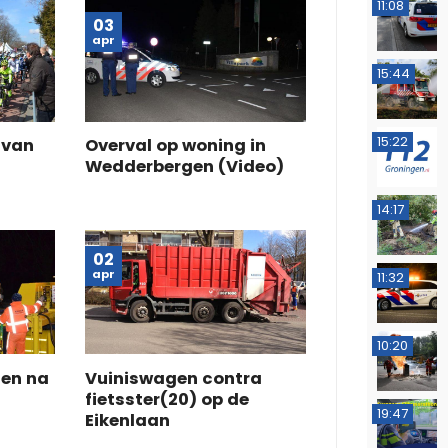
11:08
03
apr
15:44
15:22
 van
Overval op woning in
Wedderbergen (Video)
14:17
02
apr
11:32
10:20
gen na
Vuiniswagen contra
fietsster(20) op de
19:47
Eikenlaan