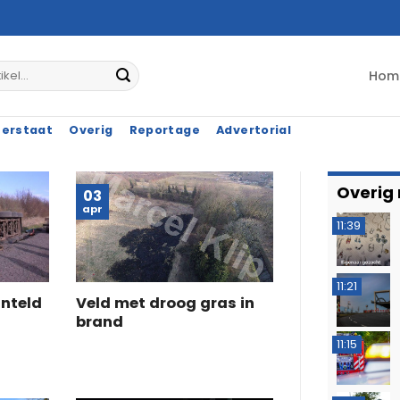
Hom
terstaat
Overig
Reportage
Advertorial
Overig
03
apr
11:39
11:21
nteld
Veld met droog gras in
g
brand
11:15