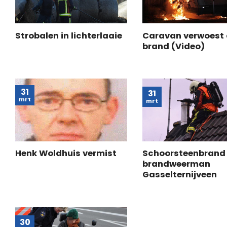
Strobalen in lichterlaaie
Caravan verwoest
brand (Video)
31
31
mrt
mrt
Henk Woldhuis vermist
Schoorsteenbrand 
brandweerman
Gasselternijveen
30