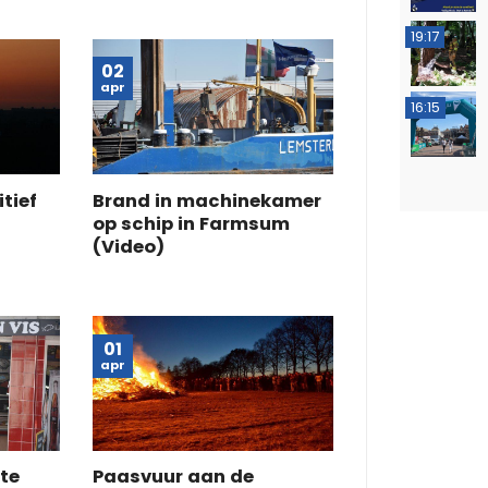
19:17
02
apr
16:15
tief
Brand in machinekamer
op schip in Farmsum
(Video)
01
apr
 te
Paasvuur aan de