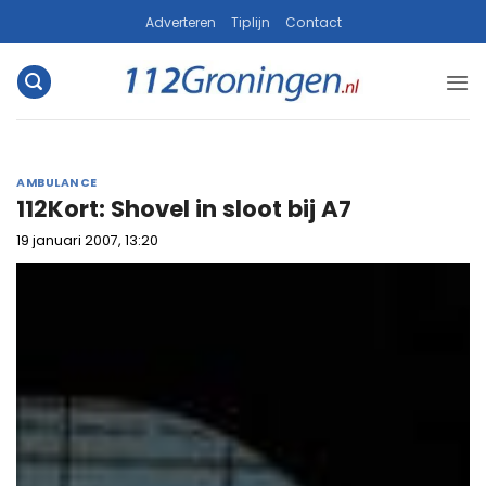
Ga
Adverteren
Tiplijn
Contact
naar
inhoud
AMBULANCE
112Kort: Shovel in sloot bij A7
19 januari 2007, 13:20