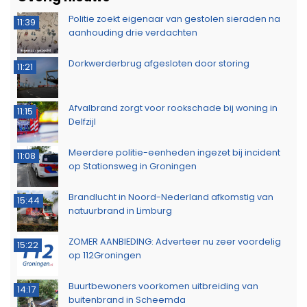
Politie zoekt eigenaar van gestolen sieraden na
11:39
aanhouding drie verdachten
Dorkwerderbrug afgesloten door storing
11:21
Afvalbrand zorgt voor rookschade bij woning in
11:15
Delfzijl
Meerdere politie-eenheden ingezet bij incident
11:08
op Stationsweg in Groningen
Brandlucht in Noord-Nederland afkomstig van
15:44
natuurbrand in Limburg
ZOMER AANBIEDING: Adverteer nu zeer voordelig
15:22
op 112Groningen
Buurtbewoners voorkomen uitbreiding van
14:17
buitenbrand in Scheemda