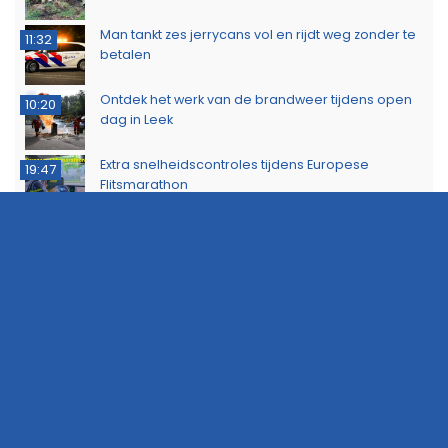
Man tankt zes jerrycans vol en rijdt weg zonder te
11:32
betalen
Ontdek het werk van de brandweer tijdens open
10:20
dag in Leek
Extra snelheidscontroles tijdens Europese
19:47
Flitsmarathon
Wandelaar ontdekt brand in Noordlaarderbos
19:17
Langste afstand ingekort op eerste dag van
16:15
Groningse 4Daagse vanwege de warmte