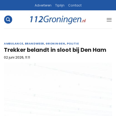
Ga
Adverteren
Tiplijn
Contact
naar
inhoud
AMBULANCE
,
BRANDWEER
,
GRONINGEN
,
POLITIE
Trekker belandt in sloot bij Den Ham
02 juni 2026, 11:11