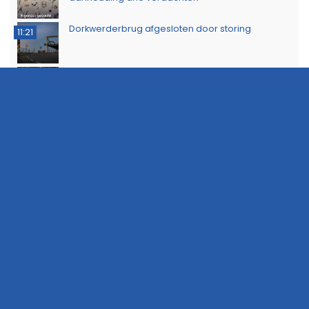
Dorkwerderbrug afgesloten door storing
11:21
Afvalbrand zorgt voor rookschade bij woning in
11:15
Delfzijl
Meerdere politie-eenheden ingezet bij incident
11:08
op Stationsweg in Groningen