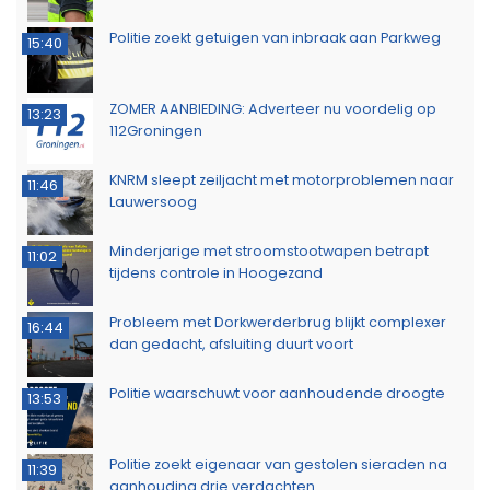
Politie zoekt getuigen van inbraak aan Parkweg
15:40
ZOMER AANBIEDING: Adverteer nu voordelig op
13:23
112Groningen
KNRM sleept zeiljacht met motorproblemen naar
11:46
Lauwersoog
Minderjarige met stroomstootwapen betrapt
11:02
tijdens controle in Hoogezand
Probleem met Dorkwerderbrug blijkt complexer
16:44
dan gedacht, afsluiting duurt voort
Politie waarschuwt voor aanhoudende droogte
13:53
Politie zoekt eigenaar van gestolen sieraden na
11:39
aanhouding drie verdachten