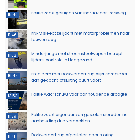
Politie zoekt eigenaar van gestolen sieraden na
11:39
aanhouding drie verdachten
Dorkwerderbrug afgesloten door storing
11:21
Afvalbrand zorgt voor rookschade bij woning in
11:15
Delfzijl
Meerdere politie-eenheden ingezet bij incident
11:08
op Stationsweg in Groningen