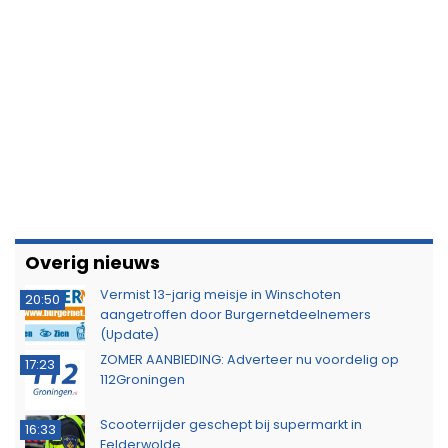
aangetroffen door Burgernetdeelnemers
(Update)
ZOMER AANBIEDING: Adverteer nu voordelig op
17:23
112Groningen
Scooterrijder geschept bij supermarkt in
16:33
Eelderwolde
Politie zoekt getuigen van inbraak aan Parkweg
15:40
KNRM sleept zeiljacht met motorproblemen naar
11:46
Lauwersoog
Minderjarige met stroomstootwapen betrapt
11:02
tijdens controle in Hoogezand
Probleem met Dorkwerderbrug blijkt complexer
16:44
dan gedacht, afsluiting duurt voort
Politie waarschuwt voor aanhoudende droogte
13:53