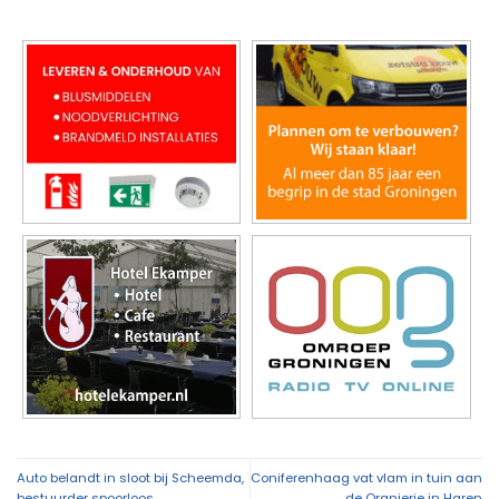
Auto belandt in sloot bij Scheemda,
Coniferenhaag vat vlam in tuin aan
bestuurder spoorloos
de Oranjerie in Haren
▼ Ad by Refinery89