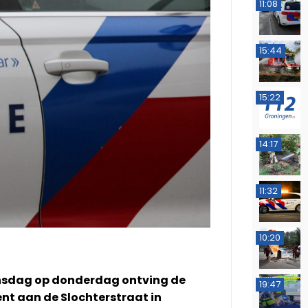
11:08
15:44
15:22
14:17
11:32
10:20
ensdag op donderdag ontving de
19:47
ent aan de Slochterstraat in