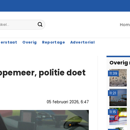
Hom
terstaat
Overig
Reportage
Advertorial
Overig
ppemeer, politie doet
11:39
11:21
05 februari 2026, 6:47
11:15