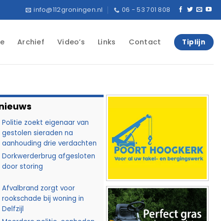
info@112groningen.nl
06 - 53 701 808
e
Archief
Video’s
Links
Contact
Tiplijn
 nieuws
Politie zoekt eigenaar van
gestolen sieraden na
aanhouding drie verdachten
Dorkwerderbrug afgesloten
door storing
Afvalbrand zorgt voor
rookschade bij woning in
Delfzijl