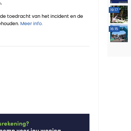
.
19:17
 de toedracht van het incident en de
gehouden.
Meer info.
16:15