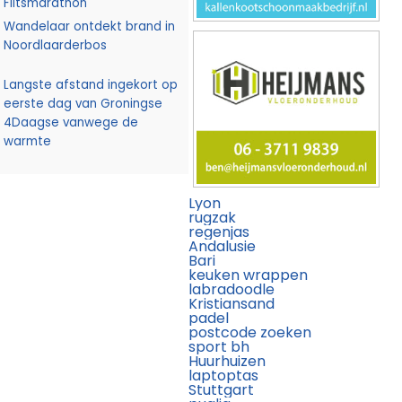
Flitsmarathon
Wandelaar ontdekt brand in
Noordlaarderbos
Langste afstand ingekort op
eerste dag van Groningse
4Daagse vanwege de
warmte
Lyon
rugzak
regenjas
Andalusie
Bari
keuken wrappen
labradoodle
Kristiansand
padel
postcode zoeken
sport bh
Huurhuizen
laptoptas
Stuttgart