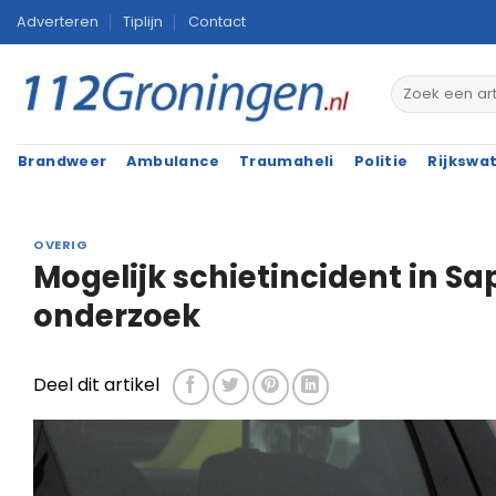
Ga
Adverteren
Tiplijn
Contact
naar
inhoud
Brandweer
Ambulance
Traumaheli
Politie
Rijkswa
OVERIG
Mogelijk schietincident in Sa
onderzoek
Deel dit artikel