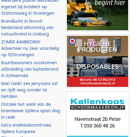
Meerdere politie-eenheden
ingezet bij incident op
Stationsweg in Groningen
Brandlucht in Noord-
Nederland afkomstig van
natuurbrand in Limburg
ZOMER AANBIEDING:
Adverteer nu zeer voordelig
op 112Groningen
Buurtbewoners voorkomen
uitbreiding van buitenbrand
in Scheemda
Man tankt zes jerrycans vol
en rijdt weg zonder te
betalen
Ontdek het werk van de
brandweer tijdens open dag
in Leek
Extra snelheidscontroles
tijdens Europese