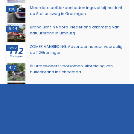
Meerdere politie-eenheden ingezet bij incident
11:08
op Stationsweg in Groningen
Brandlucht in Noord-Nederland afkomstig van
15:44
natuurbrand in Limburg
ZOMER AANBIEDING: Adverteer nu zeer voordelig
15:22
op 112Groningen
Buurtbewoners voorkomen uitbreiding van
14:17
buitenbrand in Scheemda
Man tankt zes jerrycans vol en rijdt weg zonder te
11:32
betalen
Ontdek het werk van de brandweer tijdens open
10:20
dag in Leek
Extra snelheidscontroles tijdens Europese
19:47
Flitsmarathon