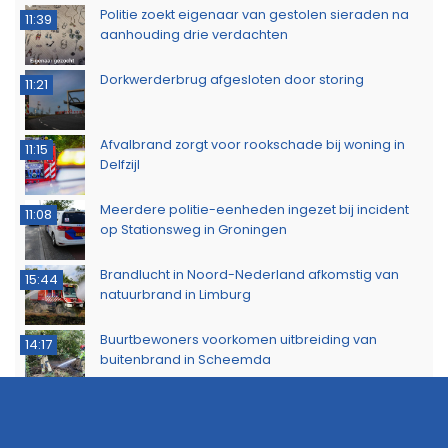
Politie zoekt eigenaar van gestolen sieraden na
11:39
aanhouding drie verdachten
Dorkwerderbrug afgesloten door storing
11:21
Afvalbrand zorgt voor rookschade bij woning in
11:15
Delfzijl
Meerdere politie-eenheden ingezet bij incident
11:08
op Stationsweg in Groningen
Brandlucht in Noord-Nederland afkomstig van
15:44
natuurbrand in Limburg
Buurtbewoners voorkomen uitbreiding van
14:17
buitenbrand in Scheemda
Man tankt zes jerrycans vol en rijdt weg zonder te
11:32
betalen