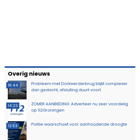
Overig nieuws
Probleem met Dorkwerderbrug blijkt complexer
16:44
dan gedacht, afsluiting duurt voort
ZOMER AANBIEDING: Adverteer nu zeer voordelig
14:23
op 112Groningen
Politie waarschuwt voor aanhoudende droogte
13:53