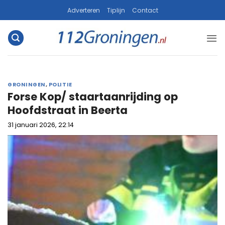
Ga
Adverteren
Tiplijn
Contact
naar
inhoud
GRONINGEN
,
POLITIE
Forse Kop/ staartaanrijding op
Hoofdstraat in Beerta
31 januari 2026, 22:14