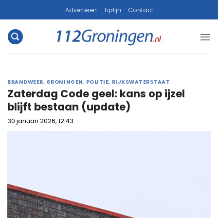
Ga
Adverteren
Tiplijn
Contact
naar
inhoud
BRANDWEER
,
GRONINGEN
,
POLITIE
,
RIJKSWATERSTAAT
Zaterdag Code geel: kans op ijzel
blijft bestaan (update)
30 januari 2026, 12:43