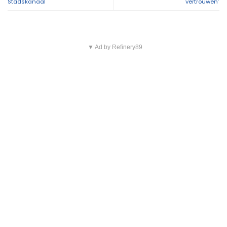
Stadskanaal
vertrouwen’
▼ Ad by Refinery89