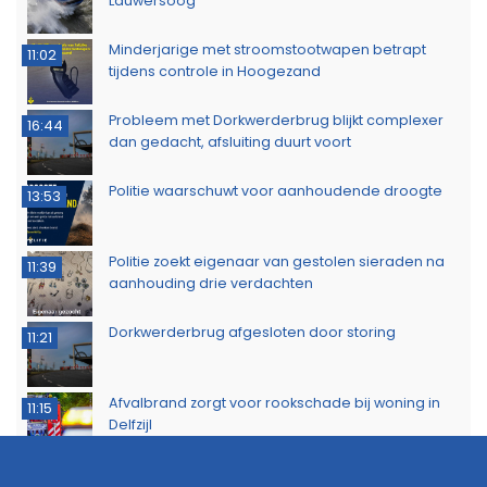
Lauwersoog
Minderjarige met stroomstootwapen betrapt
11:02
tijdens controle in Hoogezand
Probleem met Dorkwerderbrug blijkt complexer
16:44
dan gedacht, afsluiting duurt voort
Politie waarschuwt voor aanhoudende droogte
13:53
Politie zoekt eigenaar van gestolen sieraden na
11:39
aanhouding drie verdachten
Dorkwerderbrug afgesloten door storing
11:21
Afvalbrand zorgt voor rookschade bij woning in
11:15
Delfzijl
Meerdere politie-eenheden ingezet bij incident
11:08