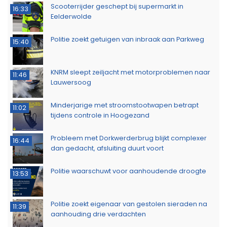
Scooterrijder geschept bij supermarkt in
16:33
Eelderwolde
Politie zoekt getuigen van inbraak aan Parkweg
15:40
KNRM sleept zeiljacht met motorproblemen naar
11:46
Lauwersoog
Minderjarige met stroomstootwapen betrapt
11:02
tijdens controle in Hoogezand
Probleem met Dorkwerderbrug blijkt complexer
16:44
dan gedacht, afsluiting duurt voort
Politie waarschuwt voor aanhoudende droogte
13:53
Politie zoekt eigenaar van gestolen sieraden na
11:39
aanhouding drie verdachten