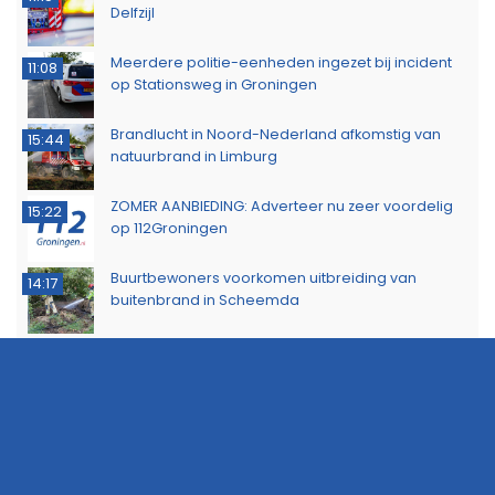
Delfzijl
Meerdere politie-eenheden ingezet bij incident
11:08
op Stationsweg in Groningen
Brandlucht in Noord-Nederland afkomstig van
15:44
natuurbrand in Limburg
ZOMER AANBIEDING: Adverteer nu zeer voordelig
15:22
op 112Groningen
Buurtbewoners voorkomen uitbreiding van
14:17
buitenbrand in Scheemda
Man tankt zes jerrycans vol en rijdt weg zonder te
11:32
betalen
Ontdek het werk van de brandweer tijdens open
10:20
dag in Leek
Extra snelheidscontroles tijdens Europese