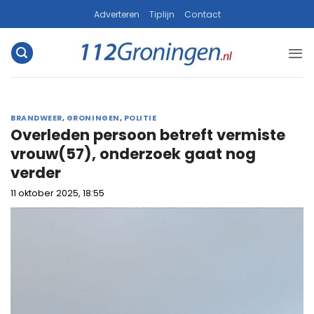
Ga
Adverteren
Tiplijn
Contact
naar
inhoud
BRANDWEER
,
GRONINGEN
,
POLITIE
Overleden persoon betreft vermiste
vrouw(57), onderzoek gaat nog
verder
11 oktober 2025, 18:55