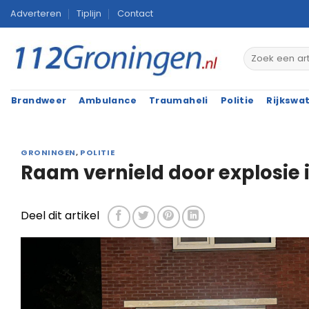
Ga
Adverteren
Tiplijn
Contact
naar
inhoud
Brandweer
Ambulance
Traumaheli
Politie
Rijkswa
GRONINGEN
,
POLITIE
Raam vernield door explosie 
Deel dit artikel