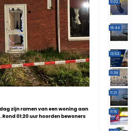
11:02
16:44
13:53
11:39
11:21
rdag zijn ramen van een woning aan
11:15
. Rond 01:20 uur hoorden bewoners