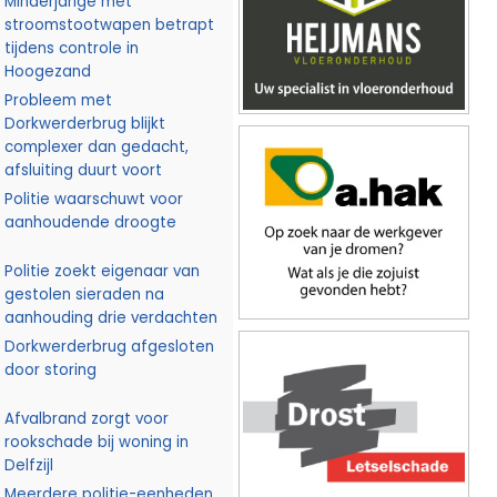
Minderjarige met
stroomstootwapen betrapt
tijdens controle in
Hoogezand
Probleem met
Dorkwerderbrug blijkt
complexer dan gedacht,
afsluiting duurt voort
Politie waarschuwt voor
aanhoudende droogte
Politie zoekt eigenaar van
gestolen sieraden na
aanhouding drie verdachten
Dorkwerderbrug afgesloten
door storing
Afvalbrand zorgt voor
rookschade bij woning in
Delfzijl
Meerdere politie-eenheden