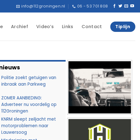
info@112groningen.nl
06 - 53 701 808
e
Archief
Video’s
Links
Contact
Tiplijn
 nieuws
Politie zoekt getuigen van
inbraak aan Parkweg
ZOMER AANBIEDING:
Adverteer nu voordelig op
112Groningen
KNRM sleept zeiljacht met
motorproblemen naar
Lauwersoog