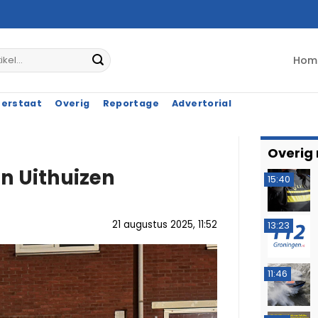
Hom
terstaat
Overig
Reportage
Advertorial
Overig
in Uithuizen
15:40
21 augustus 2025, 11:52
13:23
11:46