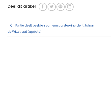
Deel dit artikel
Politie deelt beelden van ernstig steekincident Johan
de Wittstraat (update)