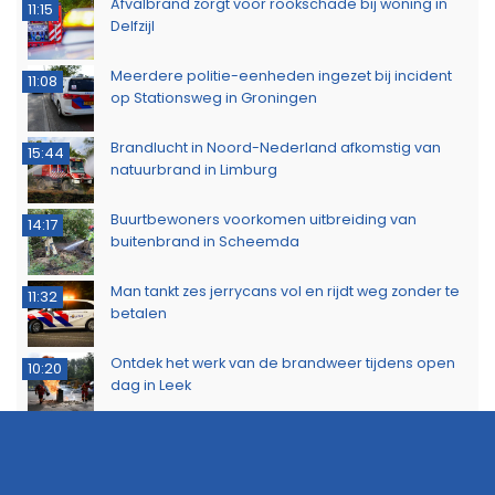
Afvalbrand zorgt voor rookschade bij woning in
11:15
Delfzijl
Meerdere politie-eenheden ingezet bij incident
11:08
op Stationsweg in Groningen
Brandlucht in Noord-Nederland afkomstig van
15:44
natuurbrand in Limburg
Buurtbewoners voorkomen uitbreiding van
14:17
buitenbrand in Scheemda
Man tankt zes jerrycans vol en rijdt weg zonder te
11:32
betalen
Ontdek het werk van de brandweer tijdens open
10:20
dag in Leek
Extra snelheidscontroles tijdens Europese
19:47
Flitsmarathon