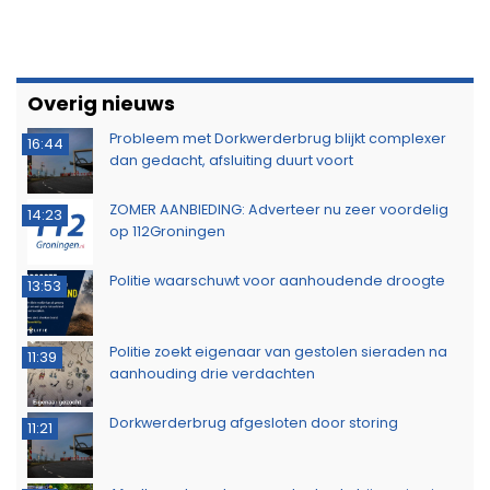
Overig nieuws
Probleem met Dorkwerderbrug blijkt complexer
16:44
dan gedacht, afsluiting duurt voort
ZOMER AANBIEDING: Adverteer nu zeer voordelig
14:23
op 112Groningen
Politie waarschuwt voor aanhoudende droogte
13:53
Politie zoekt eigenaar van gestolen sieraden na
11:39
aanhouding drie verdachten
Dorkwerderbrug afgesloten door storing
11:21