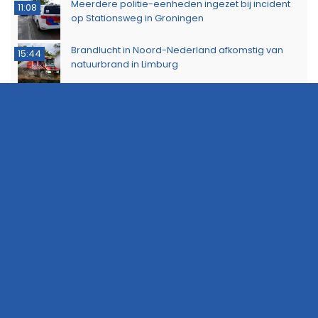
Meerdere politie-eenheden ingezet bij incident
11:08
op Stationsweg in Groningen
Brandlucht in Noord-Nederland afkomstig van
15:44
natuurbrand in Limburg
Buurtbewoners voorkomen uitbreiding van
14:17
buitenbrand in Scheemda
Man tankt zes jerrycans vol en rijdt weg zonder te
11:32
betalen
Ontdek het werk van de brandweer tijdens open
10:20
dag in Leek
Extra snelheidscontroles tijdens Europese
19:47
Flitsmarathon