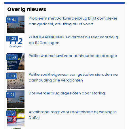
Overig nieuws
Probleem met Dorkwerderbrug blijkt complexer
16:44
dan gedacht, afsluiting duurt voort
ZOMER AANBIEDING: Adverteer nu zeer voordelig
14:23
op 112Groningen
Politie waarschuwt voor aanhoudende droogte
13:53
Politie zoekt eigenaar van gestolen sieraden na
11:39
aanhouding drie verdachten
Dorkwerderbrug afgesloten door storing
11:21
Afvalbrand zorgt voor rookschade bij woning in
11:15
Delfzijl