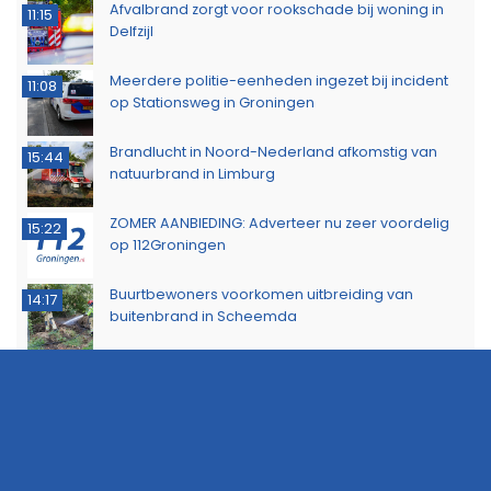
Afvalbrand zorgt voor rookschade bij woning in
11:15
Delfzijl
Meerdere politie-eenheden ingezet bij incident
11:08
op Stationsweg in Groningen
Brandlucht in Noord-Nederland afkomstig van
15:44
natuurbrand in Limburg
ZOMER AANBIEDING: Adverteer nu zeer voordelig
15:22
op 112Groningen
Buurtbewoners voorkomen uitbreiding van
14:17
buitenbrand in Scheemda
Man tankt zes jerrycans vol en rijdt weg zonder te
11:32
betalen
Ontdek het werk van de brandweer tijdens open
10:20
dag in Leek