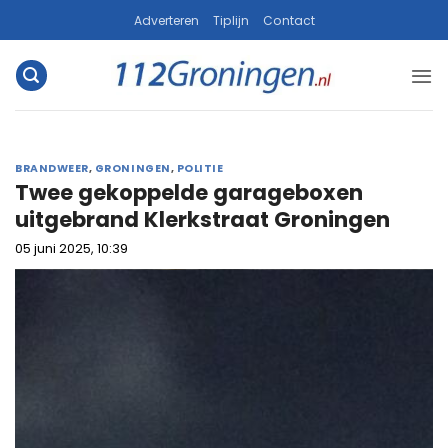
Ga
Adverteren
Tiplijn
Contact
naar
inhoud
BRANDWEER
,
GRONINGEN
,
POLITIE
Twee gekoppelde garageboxen
uitgebrand Klerkstraat Groningen
05 juni 2025, 10:39