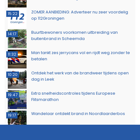
ZOMER AANBIEDING: Adverteer nu zeer voordelig
15:22
op 112Groningen
Buurtbewoners voorkomen uitbreiding van
14:17
buitenbrand in Scheemda
Man tankt zes jerrycans vol en rijdt weg zonder te
11:32
betalen
Ontdek het werk van de brandweer tijdens open
10:20
dag in Leek
Extra snelheidscontroles tijdens Europese
19:47
Flitsmarathon
Wandelaar ontdekt brand in Noordlaarderbos
19:17
Langste afstand ingekort op eerste dag van
16:15