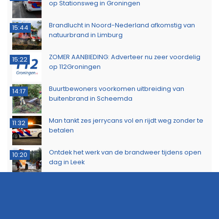
op Stationsweg in Groningen
Brandlucht in Noord-Nederland afkomstig van
15:44
natuurbrand in Limburg
ZOMER AANBIEDING: Adverteer nu zeer voordelig
15:22
op 112Groningen
Buurtbewoners voorkomen uitbreiding van
14:17
buitenbrand in Scheemda
Man tankt zes jerrycans vol en rijdt weg zonder te
11:32
betalen
Ontdek het werk van de brandweer tijdens open
10:20
dag in Leek
Extra snelheidscontroles tijdens Europese
19:47
Flitsmarathon
Wandelaar ontdekt brand in Noordlaarderbos
19:17