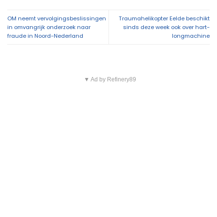
OM neemt vervolgingsbeslissingen
Traumahelikopter Eelde beschikt
in omvangrijk onderzoek naar
sinds deze week ook over hart-
fraude in Noord-Nederland
longmachine
▼ Ad by Refinery89