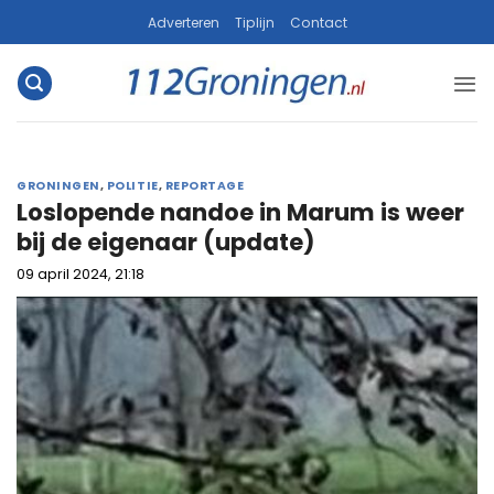
Ga
Adverteren
Tiplijn
Contact
naar
inhoud
GRONINGEN
,
POLITIE
,
REPORTAGE
Loslopende nandoe in Marum is weer
bij de eigenaar (update)
09 april 2024, 21:18