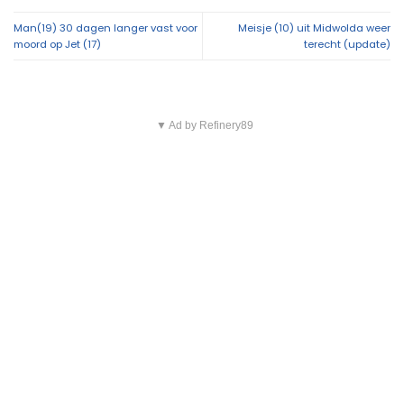
Overig nieuws
Persoon per ambulance afgevoerd na incident
22:42
aan Plutolaan in Groningen
Scooterrijder geschept bij supermarkt in
22:33
Eelderwolde
Politie zoekt getuigen van inbraak aan Parkweg
15:40
ZOMER AANBIEDING: Adverteer nu voordelig op
13:23
112Groningen
KNRM sleept zeiljacht met motorproblemen naar
11:46
Lauwersoog