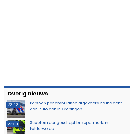
Minderjarige met stroomstootwapen betrapt
11:02
tijdens controle in Hoogezand
Probleem met Dorkwerderbrug blijkt complexer
16:44
dan gedacht, afsluiting duurt voort
Politie waarschuwt voor aanhoudende droogte
13:53
Politie zoekt eigenaar van gestolen sieraden na
11:39
aanhouding drie verdachten
Dorkwerderbrug afgesloten door storing
11:21
Afvalbrand zorgt voor rookschade bij woning in
11:15
Delfzijl
Meerdere politie-eenheden ingezet bij incident
11:08