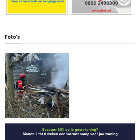
Deel dit artikel
Man(19) 30 dagen langer vast voor
Meisje (10) uit Midwolda weer
moord op Jet (17)
terecht (update)
▼ Ad by Refinery89