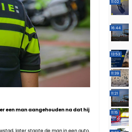
11:02
16:44
13:53
11:39
11:21
s er een man aangehouden na dat hij
11:15
tad, later stapte de man in een auto.