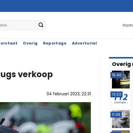
Hom
terstaat
Overig
Reportage
Advertorial
Overig
rugs verkoop
15:40
04 februari 2023, 22:31
13:23
11:46