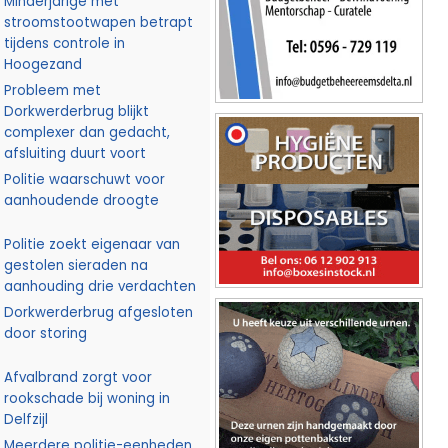
Minderjarige met
stroomstootwapen betrapt
tijdens controle in
Hoogezand
Probleem met
Dorkwerderbrug blijkt
complexer dan gedacht,
afsluiting duurt voort
Politie waarschuwt voor
aanhoudende droogte
Politie zoekt eigenaar van
gestolen sieraden na
aanhouding drie verdachten
Dorkwerderbrug afgesloten
door storing
Afvalbrand zorgt voor
rookschade bij woning in
Delfzijl
Meerdere politie-eenheden