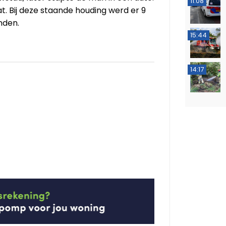
11:08
t. Bij deze staande houding werd er 9
nden.
15:44
14:17