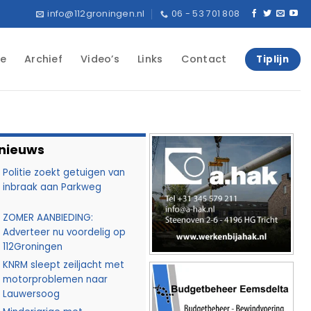
info@112groningen.nl
06 - 53 701 808
e
Archief
Video’s
Links
Contact
Tiplijn
 nieuws
Politie zoekt getuigen van
inbraak aan Parkweg
ZOMER AANBIEDING:
Adverteer nu voordelig op
112Groningen
KNRM sleept zeiljacht met
motorproblemen naar
Lauwersoog