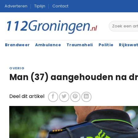
Ga
Adverteren
Tiplijn
Contact
naar
inhoud
Brandweer
Ambulance
Traumaheli
Politie
Rijkswa
OVERIG
Man (37) aangehouden na d
Deel dit artikel