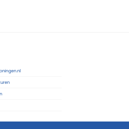
oningen.nl
turen
n