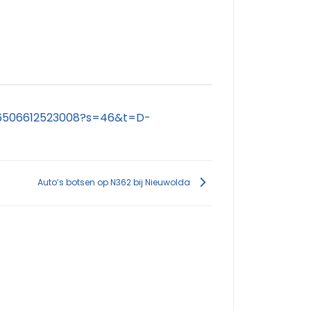
896506612523008?s=46&t=D-
Auto’s botsen op N362 bij Nieuwolda