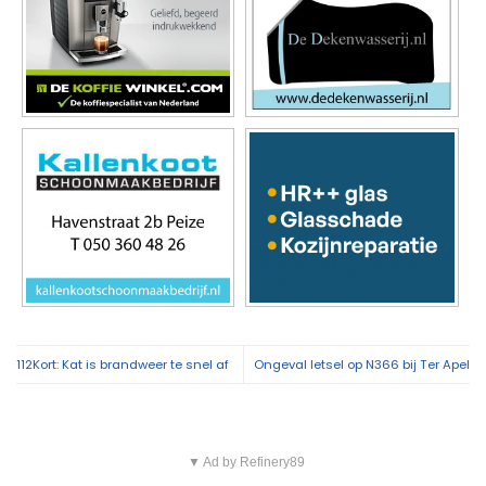
112Kort: Kat is brandweer te snel af
Ongeval letsel op N366 bij Ter Apel
▼ Ad by Refinery89