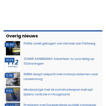
Overig nieuws
Politie zoekt getuigen van inbraak aan Parkweg
15:40
ZOMER AANBIEDING: Adverteer nu voordelig op
13:23
112Groningen
KNRM sleept zeiljacht met motorproblemen naar
11:46
Lauwersoog
Minderjarige met stroomstootwapen betrapt
11:02
tijdens controle in Hoogezand
Probleem met Dorkwerderbrug blijkt complexer