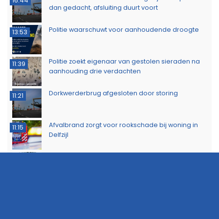
16:44
dan gedacht, afsluiting duurt voort
Politie waarschuwt voor aanhoudende droogte
13:53
Politie zoekt eigenaar van gestolen sieraden na
11:39
aanhouding drie verdachten
Dorkwerderbrug afgesloten door storing
11:21
Afvalbrand zorgt voor rookschade bij woning in
11:15
Delfzijl
Meerdere politie-eenheden ingezet bij incident
11:08
op Stationsweg in Groningen
Brandlucht in Noord-Nederland afkomstig van
15:44
natuurbrand in Limburg