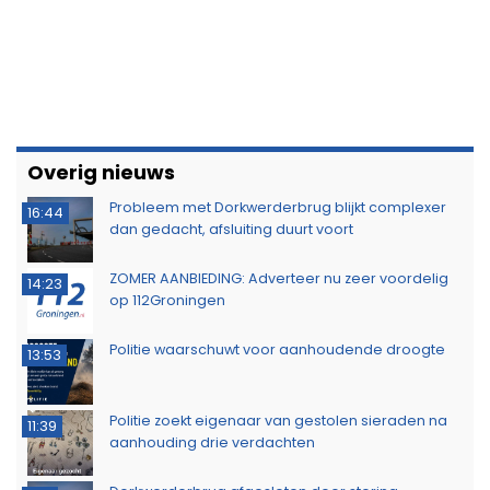
Overig nieuws
Probleem met Dorkwerderbrug blijkt complexer
16:44
dan gedacht, afsluiting duurt voort
ZOMER AANBIEDING: Adverteer nu zeer voordelig
14:23
op 112Groningen
Politie waarschuwt voor aanhoudende droogte
13:53
Politie zoekt eigenaar van gestolen sieraden na
11:39
aanhouding drie verdachten