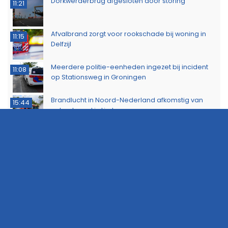
Dorkwerderbrug afgesloten door storing
11:21
Afvalbrand zorgt voor rookschade bij woning in
11:15
Delfzijl
Meerdere politie-eenheden ingezet bij incident
11:08
op Stationsweg in Groningen
Brandlucht in Noord-Nederland afkomstig van
15:44
natuurbrand in Limburg
Buurtbewoners voorkomen uitbreiding van
14:17
buitenbrand in Scheemda
Man tankt zes jerrycans vol en rijdt weg zonder te
11:32
betalen
Ontdek het werk van de brandweer tijdens open
10:20
dag in Leek