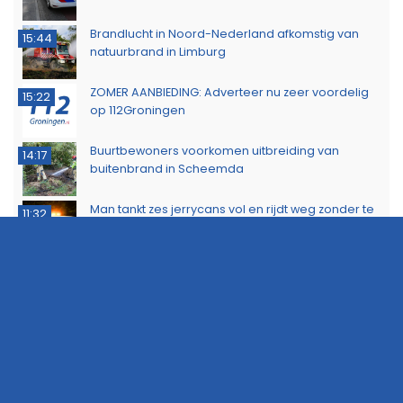
Brandlucht in Noord-Nederland afkomstig van
15:44
natuurbrand in Limburg
ZOMER AANBIEDING: Adverteer nu zeer voordelig
15:22
op 112Groningen
Buurtbewoners voorkomen uitbreiding van
14:17
buitenbrand in Scheemda
Man tankt zes jerrycans vol en rijdt weg zonder te
11:32
betalen
Ontdek het werk van de brandweer tijdens open
10:20
dag in Leek
Extra snelheidscontroles tijdens Europese
19:47
Flitsmarathon
Wandelaar ontdekt brand in Noordlaarderbos
19:17