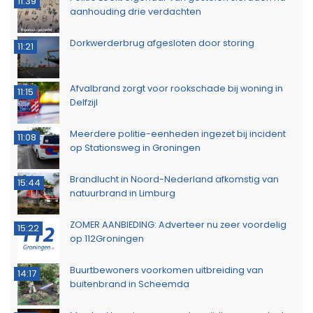
11:39
aanhouding drie verdachten
Dorkwerderbrug afgesloten door storing
11:21
Afvalbrand zorgt voor rookschade bij woning in
11:15
Delfzijl
Meerdere politie-eenheden ingezet bij incident
11:08
op Stationsweg in Groningen
Brandlucht in Noord-Nederland afkomstig van
15:44
natuurbrand in Limburg
ZOMER AANBIEDING: Adverteer nu zeer voordelig
15:22
op 112Groningen
Buurtbewoners voorkomen uitbreiding van
14:17
buitenbrand in Scheemda