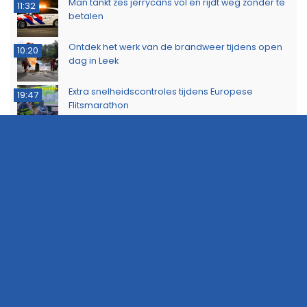
Man tankt zes jerrycans vol en rijdt weg zonder te
11:32
betalen
Ontdek het werk van de brandweer tijdens open
10:20
dag in Leek
Extra snelheidscontroles tijdens Europese
19:47
Flitsmarathon
Wandelaar ontdekt brand in Noordlaarderbos
19:17
Langste afstand ingekort op eerste dag van
16:15
Groningse 4Daagse vanwege de warmte