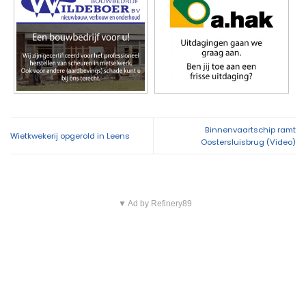
Overig nieuws
KNRM sleept zeiljacht met motorproblemen naar
11:46
Lauwersoog
Minderjarige met stroomstootwapen betrapt
11:02
tijdens controle in Hoogezand