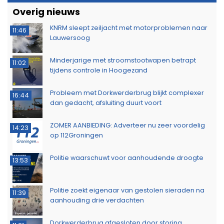
Brandlucht in Noord-Nederland afkomstig van
15:44
natuurbrand in Limburg
Buurtbewoners voorkomen uitbreiding van
14:17
buitenbrand in Scheemda
Man tankt zes jerrycans vol en rijdt weg zonder te
11:32
betalen