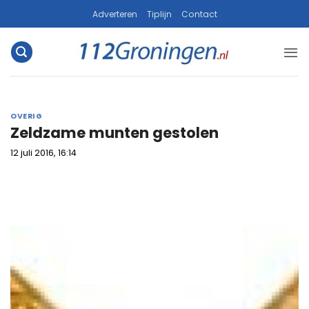
Ga
Adverteren
Tiplijn
Contact
naar
inhoud
OVERIG
Zeldzame munten gestolen
12 juli 2016, 16:14