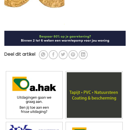
Binnenvaartschip ramt
Wietkwekerij opgerold in Leens
Oostersluisbrug (Video)
▼ Ad by Refinery89