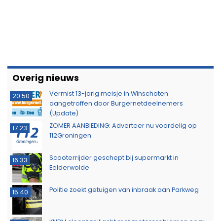
Overig nieuws
Vermist 13-jarig meisje in Winschoten
20:50
aangetroffen door Burgernetdeelnemers
(Update)
ZOMER AANBIEDING: Adverteer nu voordelig op
17:23
112Groningen
Scooterrijder geschept bij supermarkt in
16:33
Eelderwolde
Politie zoekt getuigen van inbraak aan Parkweg
15:40