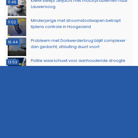
KNRM sleept zeiljacht met motorproblemen naar
11:46
Lauwersoog
Minderjarige met stroomstootwapen betrapt
11:02
tijdens controle in Hoogezand
Probleem met Dorkwerderbrug blijkt complexer
16:44
dan gedacht, afsluiting duurt voort
Politie waarschuwt voor aanhoudende droogte
13:53
Politie zoekt eigenaar van gestolen sieraden na
11:39
aanhouding drie verdachten
Dorkwerderbrug afgesloten door storing
11:21
Afvalbrand zorgt voor rookschade bij woning in
11:15
Delfzijl