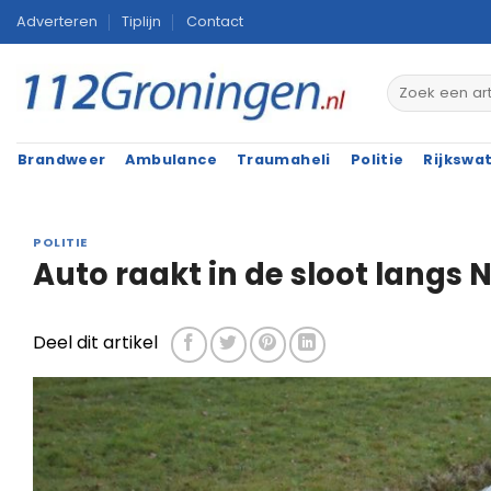
Ga
Adverteren
Tiplijn
Contact
naar
inhoud
Brandweer
Ambulance
Traumaheli
Politie
Rijkswa
POLITIE
Auto raakt in de sloot langs 
Deel dit artikel