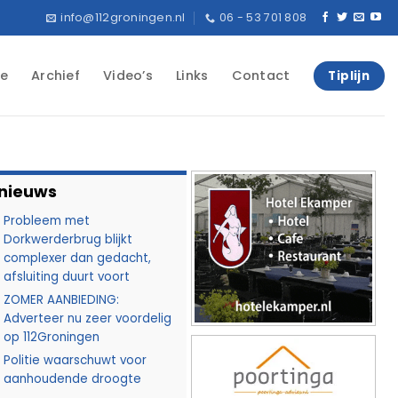
info@112groningen.nl
06 - 53 701 808
e
Archief
Video’s
Links
Contact
Tiplijn
 nieuws
Probleem met
Dorkwerderbrug blijkt
complexer dan gedacht,
afsluiting duurt voort
ZOMER AANBIEDING:
Adverteer nu zeer voordelig
op 112Groningen
Politie waarschuwt voor
aanhoudende droogte