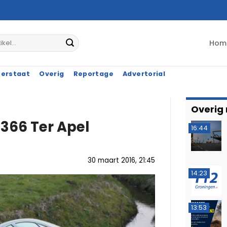
Hom
terstaat
Overig
Reportage
Advertorial
Overig
N366 Ter Apel
16:44
30 maart 2016, 21:45
14:23
13:53