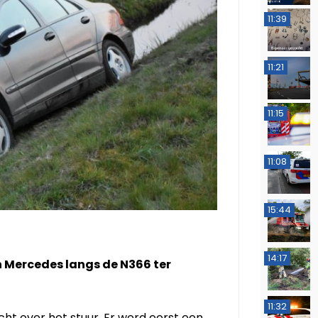
11:39
11:21
11:15
11:08
15:44
14:17
n Mercedes langs de N366 ter
11:32
t over het stuur. Er werd eerst een