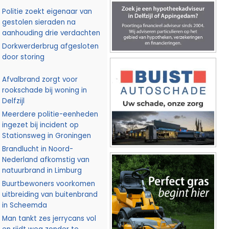
Politie zoekt eigenaar van
gestolen sieraden na
aanhouding drie verdachten
Dorkwerderbrug afgesloten
door storing
Afvalbrand zorgt voor
rookschade bij woning in
Delfzijl
Meerdere politie-eenheden
ingezet bij incident op
Stationsweg in Groningen
Brandlucht in Noord-
Nederland afkomstig van
natuurbrand in Limburg
Buurtbewoners voorkomen
uitbreiding van buitenbrand
in Scheemda
Man tankt zes jerrycans vol