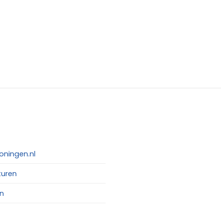
oningen.nl
turen
n