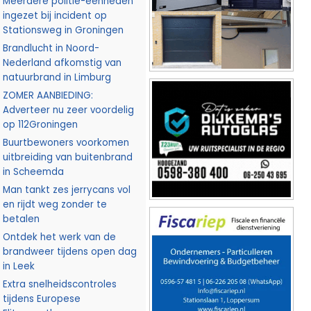
Meerdere politie-eenheden
ingezet bij incident op
Stationsweg in Groningen
Brandlucht in Noord-
Nederland afkomstig van
natuurbrand in Limburg
ZOMER AANBIEDING:
Adverteer nu zeer voordelig
op 112Groningen
Buurtbewoners voorkomen
uitbreiding van buitenbrand
in Scheemda
Man tankt zes jerrycans vol
en rijdt weg zonder te
betalen
Ontdek het werk van de
brandweer tijdens open dag
in Leek
Extra snelheidscontroles
tijdens Europese