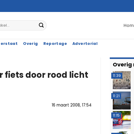
Hom
terstaat
Overig
Reportage
Advertorial
Overig
 fiets door rood licht
11:39
11:21
16 maart 2008, 17:54
11:15