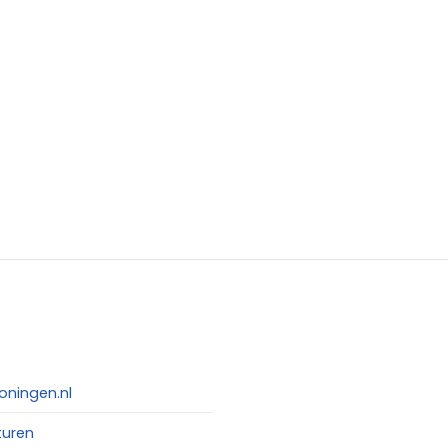
oningen.nl
turen