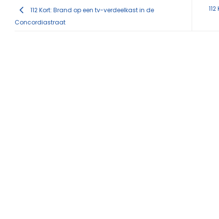
112
112 Kort: Brand op een tv-verdeelkast in de
Concordiastraat