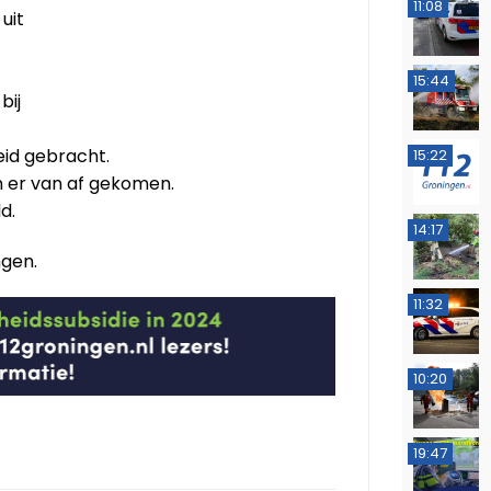
11:08
uit
15:44
bij
eid gebracht.
15:22
n er van af gekomen.
d.
14:17
ngen.
11:32
10:20
19:47