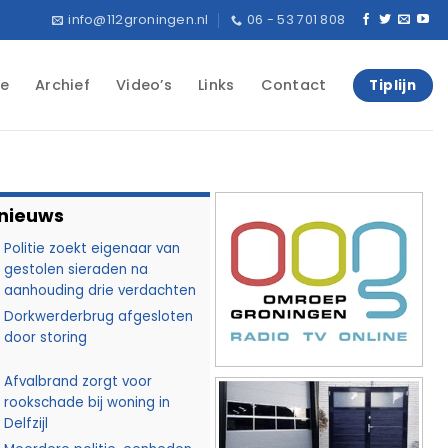
info@112groningen.nl
06 - 53 701 808
e
Archief
Video’s
Links
Contact
Tiplijn
 nieuws
Politie zoekt eigenaar van
gestolen sieraden na
aanhouding drie verdachten
Dorkwerderbrug afgesloten
door storing
Afvalbrand zorgt voor
rookschade bij woning in
Delfzijl