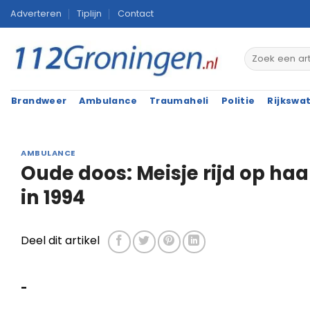
Ga
Adverteren
Tiplijn
Contact
naar
inhoud
Brandweer
Ambulance
Traumaheli
Politie
Rijkswa
AMBULANCE
Oude doos: Meisje rijd op haar
in 1994
Deel dit artikel
-