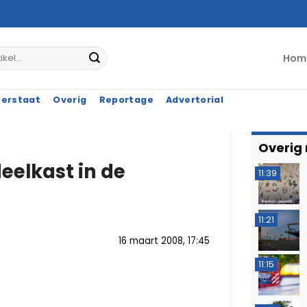
Hom
terstaat
Overig
Reportage
Advertorial
Overig
deelkast in de
11:39
11:21
16 maart 2008, 17:45
11:15