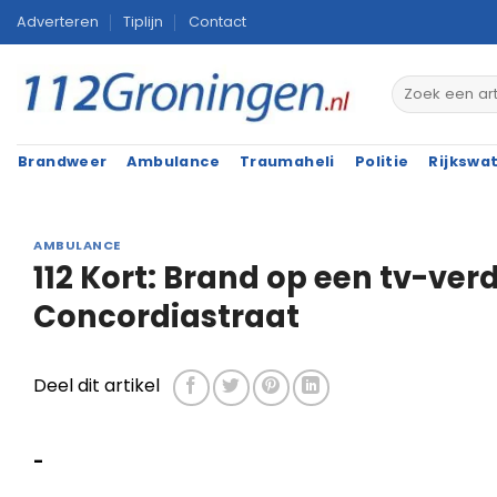
Ga
Adverteren
Tiplijn
Contact
naar
inhoud
Brandweer
Ambulance
Traumaheli
Politie
Rijkswa
AMBULANCE
112 Kort: Brand op een tv-ver
Concordiastraat
Deel dit artikel
-