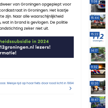
11:08
weer van Groningen opgepiept voor
ordiastraat in Groningen. Het kastje
zijn. Naar alle waarschijnlijkheid
15:44
wat in brand is gevlogen. De politie
ndstichting zeker niet uit.
15:22
14:17
11:32
os: Meisje rijd op haar fiets door rood licht in 1994
10:20
19:47