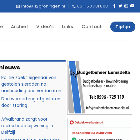
info@112groningen.nl
06 - 53 701 808
e
Archief
Video’s
Links
Contact
Tiplijn
 nieuws
Politie zoekt eigenaar van
gestolen sieraden na
aanhouding drie verdachten
Dorkwerderbrug afgesloten
door storing
Afvalbrand zorgt voor
rookschade bij woning in
Delfzijl