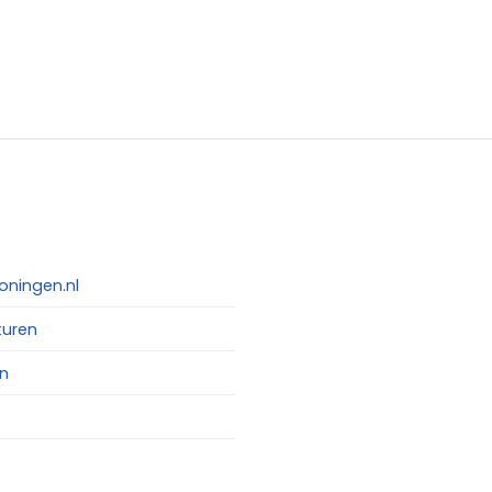
oningen.nl
turen
n