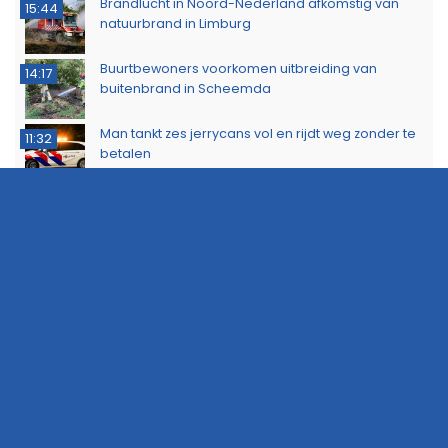
Brandlucht in Noord-Nederland afkomstig van
15:44
natuurbrand in Limburg
Buurtbewoners voorkomen uitbreiding van
14:17
buitenbrand in Scheemda
Man tankt zes jerrycans vol en rijdt weg zonder te
11:32
betalen
Ontdek het werk van de brandweer tijdens open
10:20
dag in Leek
Extra snelheidscontroles tijdens Europese
19:47
Flitsmarathon