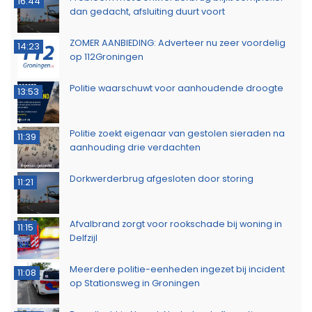
16:44
dan gedacht, afsluiting duurt voort
ZOMER AANBIEDING: Adverteer nu zeer voordelig
14:23
op 112Groningen
Politie waarschuwt voor aanhoudende droogte
13:53
Politie zoekt eigenaar van gestolen sieraden na
11:39
aanhouding drie verdachten
Dorkwerderbrug afgesloten door storing
11:21
Afvalbrand zorgt voor rookschade bij woning in
11:15
Delfzijl
Meerdere politie-eenheden ingezet bij incident
11:08
op Stationsweg in Groningen