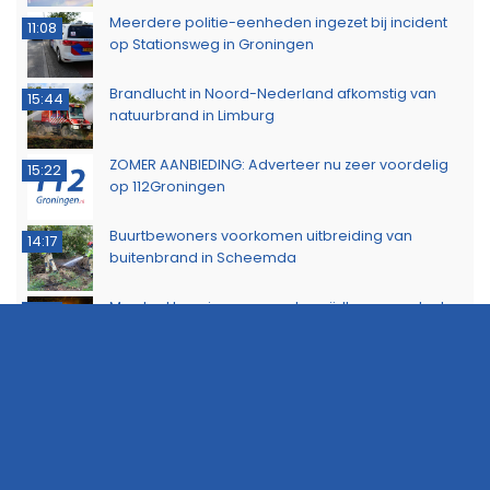
Meerdere politie-eenheden ingezet bij incident
11:08
op Stationsweg in Groningen
Brandlucht in Noord-Nederland afkomstig van
15:44
natuurbrand in Limburg
ZOMER AANBIEDING: Adverteer nu zeer voordelig
15:22
op 112Groningen
Buurtbewoners voorkomen uitbreiding van
14:17
buitenbrand in Scheemda
Man tankt zes jerrycans vol en rijdt weg zonder te
11:32
betalen
Ontdek het werk van de brandweer tijdens open
10:20
dag in Leek
Extra snelheidscontroles tijdens Europese
19:47
Flitsmarathon