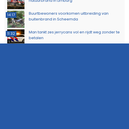
natuurbrand in Limburg
Buurtbewoners voorkomen uitbreiding van
14:17
buitenbrand in Scheemda
Man tankt zes jerrycans vol en rijdt weg zonder te
11:32
betalen
Ontdek het werk van de brandweer tijdens open
10:20
dag in Leek
Extra snelheidscontroles tijdens Europese
19:47
Flitsmarathon