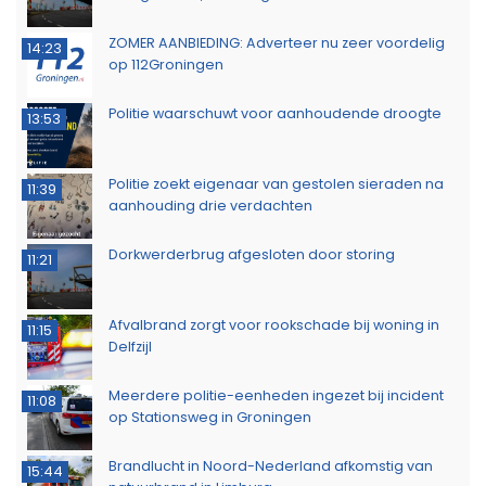
ZOMER AANBIEDING: Adverteer nu zeer voordelig
14:23
op 112Groningen
Politie waarschuwt voor aanhoudende droogte
13:53
Politie zoekt eigenaar van gestolen sieraden na
11:39
aanhouding drie verdachten
Dorkwerderbrug afgesloten door storing
11:21
Afvalbrand zorgt voor rookschade bij woning in
11:15
Delfzijl
Meerdere politie-eenheden ingezet bij incident
11:08
op Stationsweg in Groningen
Brandlucht in Noord-Nederland afkomstig van
15:44