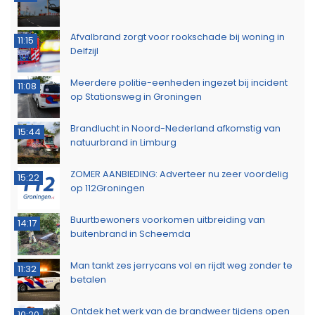
Afvalbrand zorgt voor rookschade bij woning in
11:15
Delfzijl
Meerdere politie-eenheden ingezet bij incident
11:08
op Stationsweg in Groningen
Brandlucht in Noord-Nederland afkomstig van
15:44
natuurbrand in Limburg
ZOMER AANBIEDING: Adverteer nu zeer voordelig
15:22
op 112Groningen
Buurtbewoners voorkomen uitbreiding van
14:17
buitenbrand in Scheemda
Man tankt zes jerrycans vol en rijdt weg zonder te
11:32
betalen
Ontdek het werk van de brandweer tijdens open
10:20