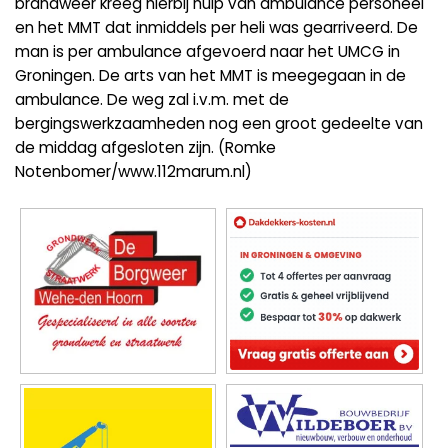
brandweer kreeg hierbij hulp van ambulance personeel
en het MMT dat inmiddels per heli was gearriveerd. De
man is per ambulance afgevoerd naar het UMCG in
Groningen. De arts van het MMT is meegegaan in de
ambulance. De weg zal i.v.m. met de
bergingswerkzaamheden nog een groot gedeelte van
de middag afgesloten zijn. (Romke
Notenbomer/www.112marum.nl)