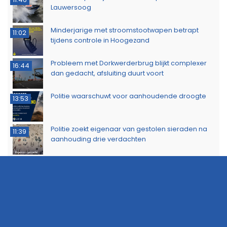
Lauwersoog
Minderjarige met stroomstootwapen betrapt
11:02
tijdens controle in Hoogezand
Probleem met Dorkwerderbrug blijkt complexer
16:44
dan gedacht, afsluiting duurt voort
Politie waarschuwt voor aanhoudende droogte
13:53
Politie zoekt eigenaar van gestolen sieraden na
11:39
aanhouding drie verdachten
Dorkwerderbrug afgesloten door storing
11:21
Afvalbrand zorgt voor rookschade bij woning in
11:15
Delfzijl